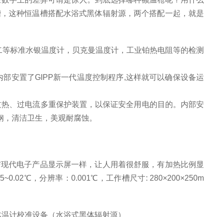
槽，这种恒温槽搭配水浴式黑体辐射源，两个搭配一起，就是
、二等标准水银温度计，贝克曼温度计，工业铂热电阻等的检测
部安置了GIPP新一代温度控制程序,这样就可以确保设备运
过热、过电流多重保护装置，以保证安全用电的目的。内部安
钢，清洁卫生，美观耐腐蚀。
与现代电子产品显示屏一样，让人用着很舒服，有加热比例显
.02℃，分辨率：0.001℃，工作槽尺寸: 280×200×250m
用体温计校准设备（水浴式黑体辐射源）