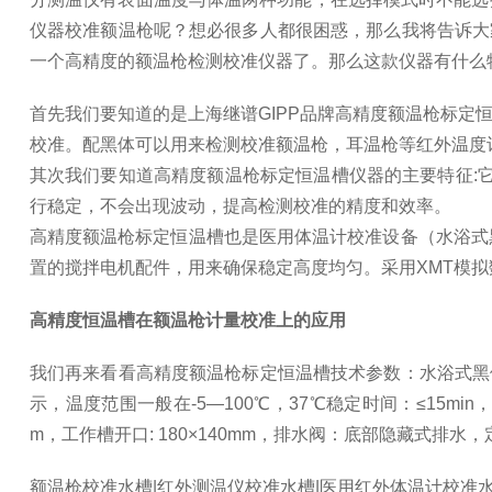
仪器校准额温枪呢？想必很多人都很困惑，那么我将告诉大
一个高精度的额温枪检测校准仪器了。那么这款仪器有什么
首先我们要知道的是上海继谱GIPP品牌高精度额温枪标定
校准。配黑体可以用来检测校准额温枪，耳温枪等红外温度
其次我们要知道高精度额温枪标定恒温槽仪器的主要特征:它
行稳定，不会出现波动，提高检测校准的精度和效率。
高精度额温枪标定恒温槽也是医用体温计校准设备（水浴式
置的搅拌电机配件，用来确保稳定高度均匀。采用XMT模拟
高精度恒温槽在额温枪计量校准上的应用
我们再来看看高精度额温枪标定恒温槽技术参数：水浴式黑
示，温度范围一般在-5—100℃，37℃稳定时间：≤15min，温度
m，工作槽开口: 180×140mm，排水阀：底部隐藏式排水，定
额温枪校准水槽|红外测温仪校准水槽|医用红外体温计校准水