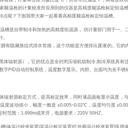
家额温枪的计量校准所应用到的仪器是高精度额温枪标定恒温
特点呢？下面我带大家一起看看高精度额温枪标定恒温槽。
恒温槽是自带制冷和加热的高精度恒温源， 供计量部门用于一
计。
拥有隐藏推拉式排水管路，这个功能是方便排出废液的。它的内
黑体辐射源），它的优点是全封闭压缩机组制冷,制冷系统具有
数字PID自动控制系统，温度数字显示。内胆、台面均为全不锈
体辐射源标定方式，提高标定效率，同时液晶面板显示温度，
波动很小，幅度一般是 ±0.005~0.02℃，温度均匀度 ±0.005~0
时范围：1-999m或常开，电源要求：220V 50HZ。
槽|体温计校准装置|耳温计检定装置|红外额温计校准装置|医