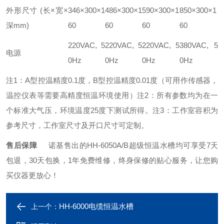
外形尺寸
(长×宽×
346×300×1
486×300×1
590×300×1
850×300×1
深mm)
60
60
60
60
220VAC, 5
220VAC, 5
220VAC, 5
380VAC, 5
电源
0Hz
0Hz
0Hz
0Hz
注1：A型控温精度0.1度，B型控温精度0.01度（可用作传感器，
温控仪表等需要高精度恒温环境使用）
注2：所有参数均为在一
个标准大气压，环境温度25度下测试所得。
注3：工作室容积为
参考尺寸，工作室尺寸及开口尺寸可定制。
售后保障
诺基售出的HH-6050A/B超级恒温水槽均可享受
7天
包退，30天包换，1年免费维修，终身保修
的贴心服务，让您购
买仪器更放心！
HH-6000电缆恒温水槽
上一个：