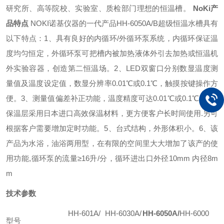
研究所、高等院校、实验室、质检部门理想的恒温槽。
NoKi产
品特点
NOKI诺基仪器的一代产品HH-6050A/B超级恒温水槽具有
以下特点：
1、具有良好的内循环/外循环泵系统，内循环保证温
度均匀恒定，外循环泵可把槽内被加热液体外引去加热或恒温机
外实验容器，创造第二恒温场。
2、LED双窗口分别数显温度测
量值及温度设定值，数显分辨率0.01℃或0.1℃，触摸按键操作方
便。
3、测量值偏差补正功能，温度精度可达0.01℃或0.1℃。
4、
保温层采用日本进口高效保温材料，更方便客户长时间使用.另可
根据客户需要增加定时功能。
5、台式结构，外形体积小。
6、该
产品为水浴，油浴两用型，在有限的空间里大大增加了该产的使
用功能,循环泵的流量≥16升/分，循环进出口外径10mm 内径8m
m
技术参数
HH-601A/
HH-6030A/
HH-6050A/
HH-6000
型号