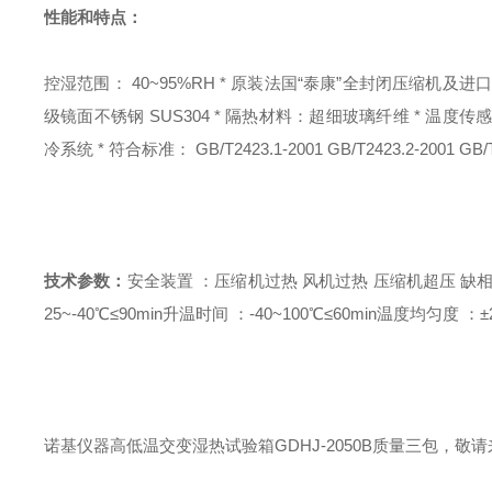
性能和特点：
控湿范围： 40~95%RH * 原装法国“泰康”全封闭压缩机及进
级镜面不锈钢 SUS304 * 隔热材料：超细玻璃纤维 * 温度传感器：
冷系统 * 符合标准： GB/T2423.1-2001 GB/T2423.2-2001 GB/T2
技术参数：
安全装置 ：压缩机过热 风机过热 压缩机超压 缺相
25~-40℃≤90min
升温时间 ：-40~100℃≤60min
温度均匀度 ：±
诺基仪器高低温交变湿热试验箱GDHJ-2050B质量三包，敬