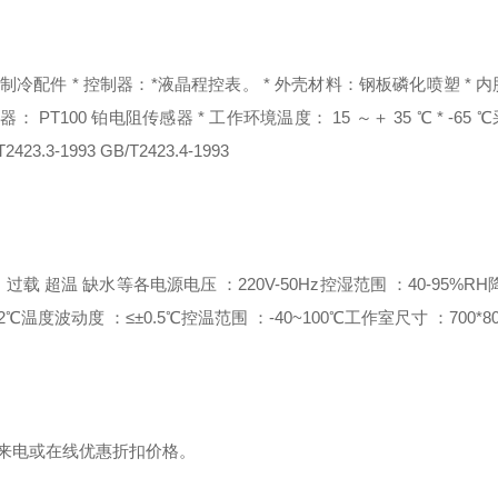
口制冷配件 * 控制器：*液晶程控表。 * 外壳材料：钢板磷化喷塑 * 
 PT100 铂电阻传感器 * 工作环境温度： 15 ～＋ 35 ℃ * -65
423.3-1993 GB/T2423.4-1993
 过载 超温 缺水等各
电源电压 ：220V-50Hz
控湿范围 ：40-95%RH
2℃
温度波动度 ：≤±0.5℃
控温范围 ：-40~100℃
工作室尺寸 ：700*80
请来电或在线优惠折扣价格。