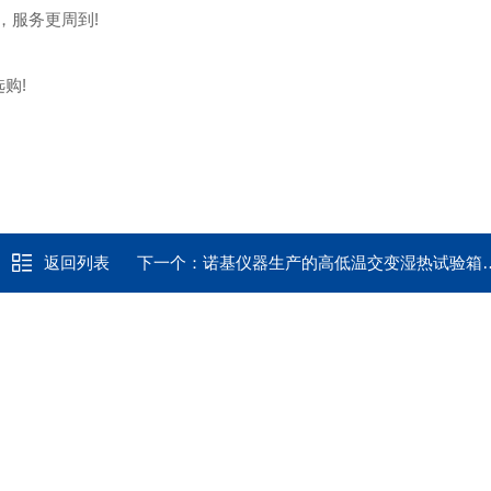
，服务更周到!
购!
返回列表
下一个：
诺基仪器生产的高低温交变湿热试验箱GDHJ-2050B享受诺基仪器优质售后服务