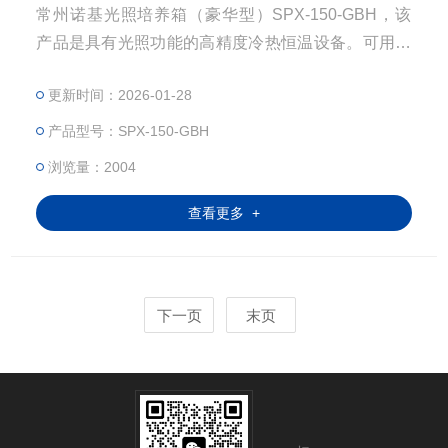
常州诺基光照培养箱（豪华型）SPX-150-GBH，该
产品是具有光照功能的高精度冷热恒温设备。可用于
植物的发芽、育苗、微生物的培养，水质监测的BOD
更新时间：2026-01-28
测定，以及其他用途的恒温试验。是生物遗传工程、
医药、农、林、环境科学、畜牧、水产等生产、科
产品型号：SPX-150-GBH
研、教学部门的理想实验设备。
浏览量：2004
查看更多 +
下一页
末页