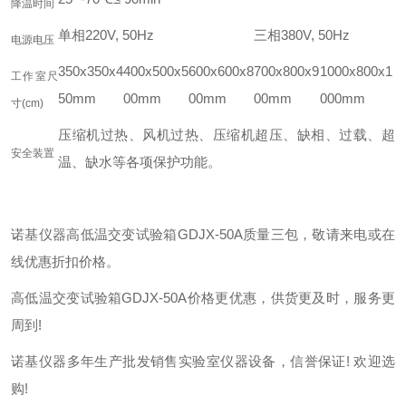
降温时间
单相220V, 50Hz
三相380V, 50Hz
电源电压
350x350x4
400x500x5
600x600x8
700x800x9
1000x800x1
工作室尺
50mm
00mm
00mm
00mm
000mm
寸(cm)
压缩机过热、风机过热、压缩机超压、缺相、过载、超
安全装置
温、缺水等各项保护功能。
诺基仪器高低温交变试验箱GDJX-50A质量三包，敬请来电或在
线优惠折扣价格。
高低温交变试验箱GDJX-50A价格更优惠，供货更及时，服务更
周到!
诺基仪器多年生产批发销售实验室仪器设备，信誉保证! 欢迎选
购!