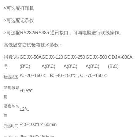
>可选配打印机
>可选配记录仪
>可选配RS232/RS485 通讯接口，可与电脑进行联线操作。
高低温交变试验箱技术参数：
指数\型
GDJX-50A
GDJX-120
GDJX-250
GDJX-500
GDJX-800A
号
(B\C)
A(B\C)
A(B\C)
A(B\C)
(B\C)
A: -20~150℃ , B: -40~150℃ , C: -70~150℃
控温范围
温度波动
±0.5℃
度
温度均匀
±2℃
性
-40~100℃≤ 60min
升温时间
25~-70℃≤ 90min