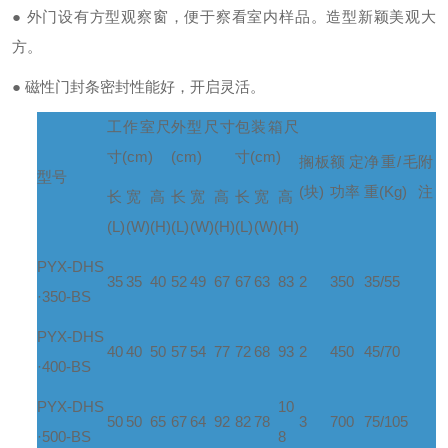
● 外门设有方型观察窗，便于察看室内样品。造型新颖美观大
方。
● 磁性门封条密封性能好，开启灵活。
工作室尺
外型尺寸
包装箱尺
寸
(cm)
(cm)
寸
(cm)
搁
板
额定
净重
/
毛
附
型
号
(
块
)
功率
重
(Kg)
注
长
宽
高
长
宽
高
长
宽
高
(L)
(W)
(H)
(L)
(W)
(H)
(L)
(W)
(H)
PYX-DHS
35
35
40
52
49
67
67
63
83
2
350
35/55
·350-BS
PYX-DHS
40
40
50
57
54
77
72
68
93
2
450
45/70
·400-BS
PYX-DHS
10
50
50
65
67
64
92
82
78
3
700
75/105
·500-BS
8