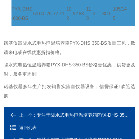
PYX-DHS
10
11
105/14
60
60
75
77
74
92
88
3
800
·600-BS
2
8
5
诺基仪器隔水式电热恒温培养箱PYX-DHS·350-BS质量三包，敬
请来电或在线优惠折扣价格。
隔水式电热恒温培养箱PYX-DHS·350-BS价格更优惠，供货更及
时，服务更周到!
诺基仪器多年生产批发销售实验室仪器设备，信誉保证! 欢迎选
购!
专注于隔水式电热恒温培养箱PYX-DHS·350-BS研发生产
上一个：
返回列表