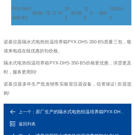
PYX-DHS
10
11
105/14
60
60
75
77
74
92
88
3
800
·600-BS
2
8
5
诺基仪器隔水式电热恒温培养箱PYX-DHS·350-BS质量三包，敬
请来电或在线优惠折扣价格。
隔水式电热恒温培养箱PYX-DHS·350-BS价格更优惠，供货更及
时，服务更周到!
诺基仪器多年生产批发销售实验室仪器设备，信誉保证! 欢迎选
购!
原厂生产的隔水式电热恒温培养箱PYX-DHS·350-BS长期现货供应
上一个：
返回列表