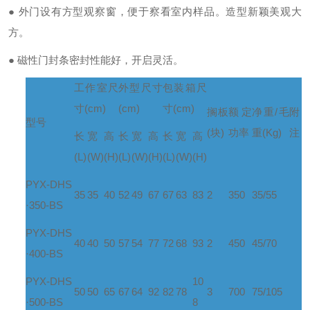
● 外门设有方型观察窗，便于察看室内样品。造型新颖美观大
方。
● 磁性门封条密封性能好，开启灵活。
工作室尺
外型尺寸
包装箱尺
寸
(cm)
(cm)
寸
(cm)
搁
板
额定
净重
/
毛
附
型
号
(
块
)
功率
重
(Kg)
注
长
宽
高
长
宽
高
长
宽
高
(L)
(W)
(H)
(L)
(W)
(H)
(L)
(W)
(H)
PYX-DHS
35
35
40
52
49
67
67
63
83
2
350
35/55
·350-BS
PYX-DHS
40
40
50
57
54
77
72
68
93
2
450
45/70
·400-BS
PYX-DHS
10
50
50
65
67
64
92
82
78
3
700
75/105
·500-BS
8