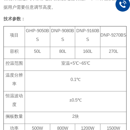
据用户需要任意调节高度。
技术参数：
GHP-9050B
DNP-9080B
DNP-9160B
项目
DNP-9270BS
S
S
S
容积
50L
80L
160L
270L
控温范围
室温
+
5
℃
~
65
℃
温度分辨
0.1
℃
率
恒温波动
±
0.5
℃
度
搁板数量
2
块
功率
500W
800W
1200W
1500W