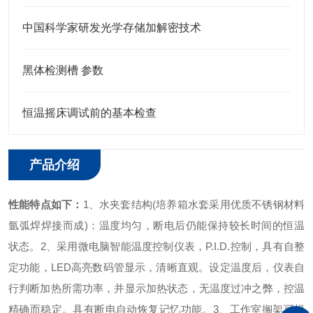
中国科学家研发光学存储加解密技术
黑体检测槽 参数
恒温摇床调试前的基本检查
产品介绍
性能特点如下：
1、水夹套结构(
培养箱
水套采用优质不锈钢材料
氩弧焊焊接而成)：温度均匀，断电后仍能保持较长时间的恒温
状态。
2、采用微电脑智能
温度控制仪
表，P.I.D.控制，具有自整
定功能，LED高亮数码管显示，清晰直观。设定温度后，仪表自
行判断加热所需功率，并显示加热状态，无温度过冲之弊，控温
精确而稳定。具有断电自动恢复记忆功能。
3、工作室搁架可根