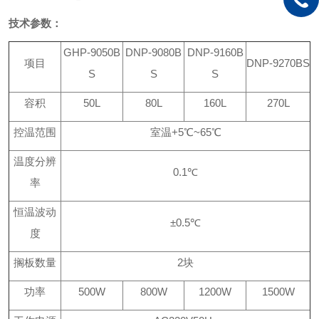
技术参数：
GHP-9050B
DNP-9080B
DNP-9160B
项目
DNP-9270BS
S
S
S
容积
50L
80L
160L
270L
控温范围
室温
+
5
℃
~
65
℃
温度分辨
0.1
℃
率
恒温波动
±
0.5
℃
度
搁板数量
2
块
功率
500W
800W
1200W
1500W