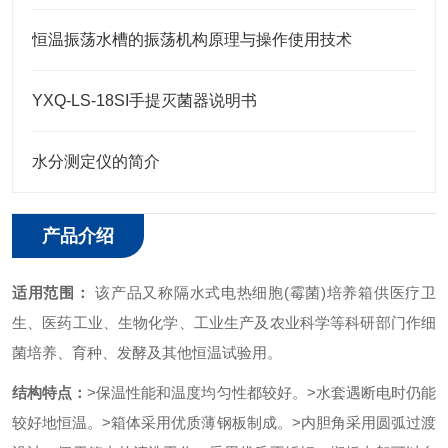
恒温振荡水槽的振荡机构原理与操作使用技术
YXQ-LS-18SI手提灭菌器说明书
水分测定仪的简介
产品介绍
适用范围：
该产品又称隔水式电热细胞(霉菌)
培养箱
供医疗卫
生、医药工业、生物化学、工业生产及农业科学等科研部门作细
菌培养、育种、发酵及其他恒温试验用。
结构特点：
>保温性能和温度均匀性都较好。
>水套遇断电时仍能
较好地恒温。
>箱体采用优质薄钢板制成。
>内胆角采用圆弧过渡