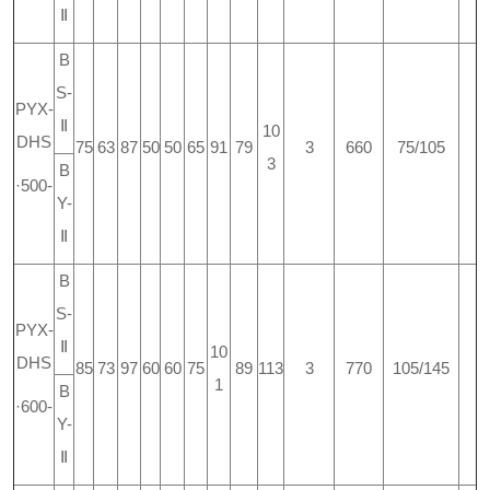
Ⅱ
B
S-
PYX-
Ⅱ
10
DHS
75
63
87
50
50
65
91
79
3
660
75/105
3
B
·500-
Y-
Ⅱ
B
S-
PYX-
Ⅱ
10
DHS
85
73
97
60
60
75
89
113
3
770
105/145
1
B
·600-
Y-
Ⅱ