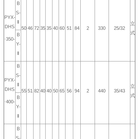
B
S-
PYX-
Ⅱ
立
DHS
50
46
72
35
35
40
60
51
84
2
330
25/32
式
B
·350-
Y-
Ⅱ
B
S-
PYX-
Ⅱ
立
DHS
55
51
82
40
40
50
65
56
94
2
440
35/43
式
B
·400-
Y-
Ⅱ
B
S-