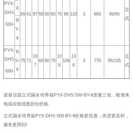
PYX-
Ⅱ
立
DHS
65
61
97
50
50
65
75
66
110
3
660
56/65
式
B
·500-
Y-
Ⅱ
PYX-
B
10
10
13
立
DHS
S-
75
71
60
60
75
106
3
770
95/135
7
6
6
式
Ⅱ
·600-
诺基仪器立式隔水培养箱PYX-DHS·500-BY-Ⅱ质量三包，敬请来
电或在线优惠折扣价格。
立式隔水培养箱PYX-DHS·500-BY-Ⅱ价格更优惠，供货更及时，
服务更周到!