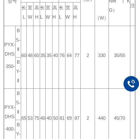
型号
Net
（
K
注
长
宽
高
长
宽
高
长
宽
高
G
）
L
W
H
L
W
H
L
W
H
（
W
）
B
S-
PYX-
Ⅱ
DHS
60
48
60
35
35
40
76
64
77
2
330
35/55
B
·350-
Y-
Ⅱ
B
S-
PYX-
Ⅱ
DHS
65
53
75
40
40
50
81
69
87
2
440
45/70
B
·400-
Y-