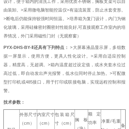
设计，便于箱内的清洗工作，采用优质不锈钢，搁板支架可以自
由装卸。
>采用微电脑智能控温仪
>有溢流装置，防止水套变形。
>断电后仍能保持较强时间恒温。
>
培养箱
为复门设计，内门为钢
化玻璃，采用硅橡密封圈密封性能良好,可直接观察工作室内的培
养情况，外门采用磁性门封（无观察窗）
PYX-DHS-BY-Ⅱ还具有下列特点：
>大屏幕液晶显示屏，多组数
据一屏显示，使用方便，更具人性化设计。
>采用自适应控制
器，精度高，无超调。
>箱内温度超过设定值，或水夹套水位过
高过低，即自动发出声光报警，低水位同时停止加热。
>可配微
型打印机或485接口，用于打印或联接电脑，实现远程控制和报
警。
技术参数：
额定
外形尺寸
内室尺寸
包装箱尺
搁板
净重
/
毛重
功率
（
cm
）
（
cm
）
寸（
cm
）
备
（块）