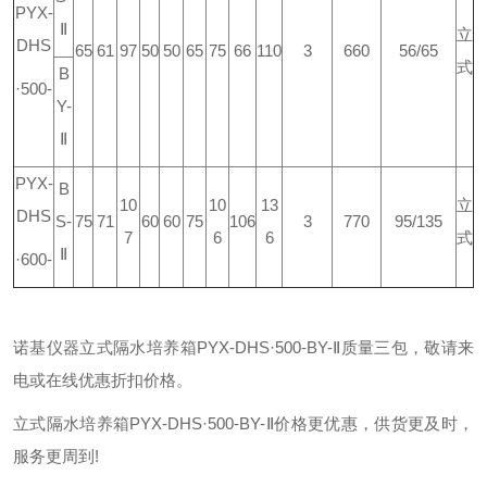
PYX-
Ⅱ
立
DHS
65
61
97
50
50
65
75
66
110
3
660
56/65
式
B
·500-
Y-
Ⅱ
PYX-
B
10
10
13
立
DHS
S-
75
71
60
60
75
106
3
770
95/135
7
6
6
式
Ⅱ
·600-
诺基仪器立式隔水培养箱PYX-DHS·500-BY-Ⅱ质量三包，敬请来
电或在线优惠折扣价格。
立式隔水培养箱PYX-DHS·500-BY-Ⅱ价格更优惠，供货更及时，
服务更周到!