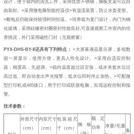
设计，便于箱内的清洗工作，采用优质不锈钢，搁板支架可以自
由装卸。
>采用微电脑智能控温仪
>有溢流装置，防止水套变形。
>断电后仍能保持较强时间恒温。
>
培养箱
为复门设计，内门为钢
化玻璃，采用硅橡密封圈密封性能良好,可直接观察工作室内的培
养情况，外门采用磁性门封（无观察窗）
PYX-DHS-BY-Ⅱ还具有下列特点：
>大屏幕液晶显示屏，多组数
据一屏显示，使用方便，更具人性化设计。
>采用自适应控制
器，精度高，无超调。
>箱内温度超过设定值，或水夹套水位过
高过低，即自动发出声光报警，低水位同时停止加热。
>可配微
型打印机或485接口，用于打印或联接电脑，实现远程控制和报
警。
技术参数：
额定
外形尺寸
内室尺寸
包装箱尺
搁板
净重
/
毛重
功率
（
cm
）
（
cm
）
寸（
cm
）
备
（块）