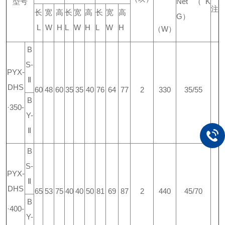
型号
Net
（
K
注
长
宽
高
长
宽
高
长
宽
高
G
）
L
W
H
L
W
H
L
W
H
（
W
）
B
S-
PYX-
Ⅱ
DHS
60
48
60
35
35
40
76
64
77
2
330
35/55
B
·350-
Y-
Ⅱ
B
S-
PYX-
Ⅱ
DHS
65
53
75
40
40
50
81
69
87
2
440
45/70
B
·400-
Y-