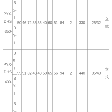
B
S-
PYX-
Ⅱ
立
DHS
50
46
72
35
35
40
60
51
84
2
330
25/32
式
B
·350-
Y-
Ⅱ
B
S-
PYX-
Ⅱ
立
DHS
55
51
82
40
40
50
65
56
94
2
440
35/43
式
B
·400-
Y-
Ⅱ
B
S-