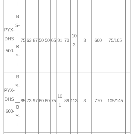
Ⅱ
B
S-
PYX-
Ⅱ
10
DHS
75
63
87
50
50
65
91
79
3
660
75/105
3
B
·500-
Y-
Ⅱ
B
S-
PYX-
Ⅱ
10
DHS
85
73
97
60
60
75
89
113
3
770
105/145
1
B
·600-
Y-
Ⅱ