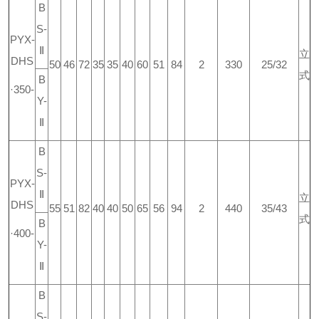
B
S-
PYX-
Ⅱ
立
DHS
50
46
72
35
35
40
60
51
84
2
330
25/32
式
B
·350-
Y-
Ⅱ
B
S-
PYX-
Ⅱ
立
DHS
55
51
82
40
40
50
65
56
94
2
440
35/43
式
B
·400-
Y-
Ⅱ
B
S-