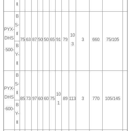
Ⅱ
B
S-
PYX-
Ⅱ
10
DHS
75
63
87
50
50
65
91
79
3
660
75/105
3
B
·500-
Y-
Ⅱ
B
S-
PYX-
Ⅱ
10
DHS
85
73
97
60
60
75
89
113
3
770
105/145
1
B
·600-
Y-
Ⅱ