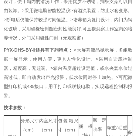
设计，便于箱内的清洗工作，采用优质不锈钢，搁板支架可以自
由装卸。
>采用微电脑智能控温仪
>有溢流装置，防止水套变形。
>断电后仍能保持较强时间恒温。
>
培养箱
为复门设计，内门为钢
化玻璃，采用硅橡密封圈密封性能良好,可直接观察工作室内的培
养情况，外门采用磁性门封（无观察窗）
PYX-DHS-BY-Ⅱ还具有下列特点：
>大屏幕液晶显示屏，多组数
据一屏显示，使用方便，更具人性化设计。
>采用自适应控制
器，精度高，无超调。
>箱内温度超过设定值，或水夹套水位过
高过低，即自动发出声光报警，低水位同时停止加热。
>可配微
型打印机或485接口，用于打印或联接电脑，实现远程控制和报
警。
技术参数：
额定
外形尺寸
内室尺寸
包装箱尺
搁板
净重
/
毛重
功率
（
cm
）
（
cm
）
寸（
cm
）
备
（块）