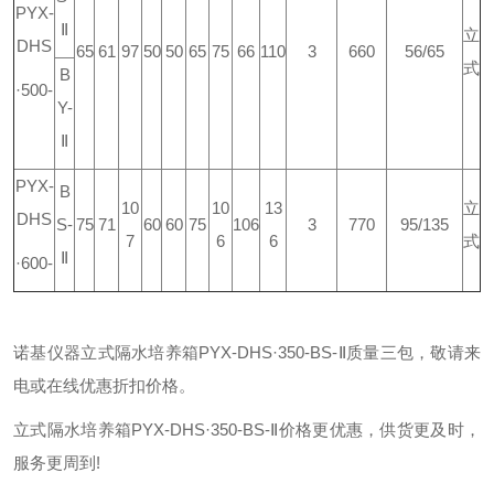
PYX-
Ⅱ
立
DHS
65
61
97
50
50
65
75
66
110
3
660
56/65
式
B
·500-
Y-
Ⅱ
PYX-
B
10
10
13
立
DHS
S-
75
71
60
60
75
106
3
770
95/135
7
6
6
式
Ⅱ
·600-
诺基仪器立式隔水培养箱PYX-DHS·350-BS-Ⅱ质量三包，敬请来
电或在线优惠折扣价格。
立式隔水培养箱PYX-DHS·350-BS-Ⅱ价格更优惠，供货更及时，
服务更周到!