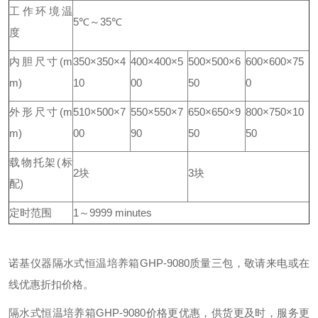
工作环境温
5℃～35℃
度
内胆尺寸(m
350×350×4
400×400×5
500×500×6
600×600×75
m)
10
00
50
0
外形尺寸(m
510×500×7
550×550×7
650×650×9
800×750×10
m)
00
90
50
50
载物托架(标
2块
3块
配)
定时范围
1～9999 minutes
诺基仪器隔水式恒温培养箱GHP-9080质量三包，敬请来电或在
线优惠折扣价格。
隔水式恒温培养箱GHP-9080价格更优惠，供货更及时，服务更