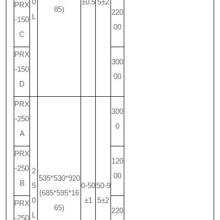
0
±0.5
5±2
PRX
85)
220
L
-150
00
C
PRX
300
-150
00
D
PRX
300
-250
0
A
PRX
120
-250
2
00
535*530*920
B
5
0-50
50-9
(685*595*16
0
±1
5±2
PRX
65)
220
L
-250