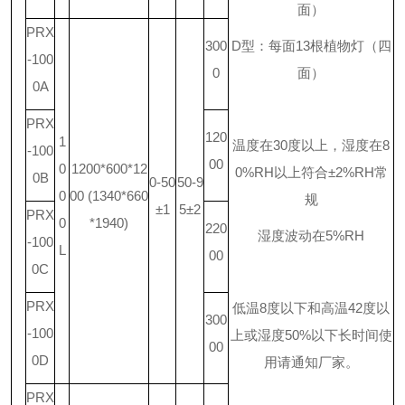
面）
PRX
300
D
型：每面
13
根植物灯（四
-100
0
面）
0A
PRX
120
1
温度在
30
度以上，湿度在
8
-100
00
0
1200*600*12
0%RH
以上符合
±2%RH
常
0B
0-50
50-9
0
00 (1340*660
规
±1
5±2
PRX
0
*1940)
220
湿度波动在
5%RH
-100
L
00
0C
PRX
低温
8
度以下和高温
42
度以
300
-100
上或湿度
50%
以下长时间使
00
0D
用请通知厂家。
PRX