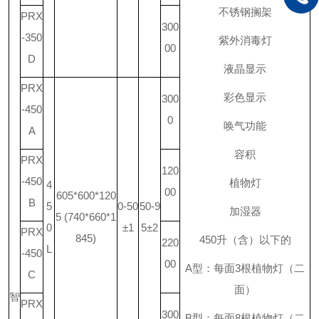
不锈钢搁架
PRX
300
-350
紫外消毒灯
00
D
液晶显示
PRX
彩色显示
300
-450
0
唤气功能
A
容积
PRX
120
-450
植物灯
4
00
605*600*120
B
5
0-50
50-9
加湿器
5 (740*660*1
0
±1
5±2
PRX
845)
450
升
（含）以下的
220
L
-450
00
A
型：每面
3
根植物灯（二
C
面）
智
PRX
300
B
型：每面
8
根植物灯（二