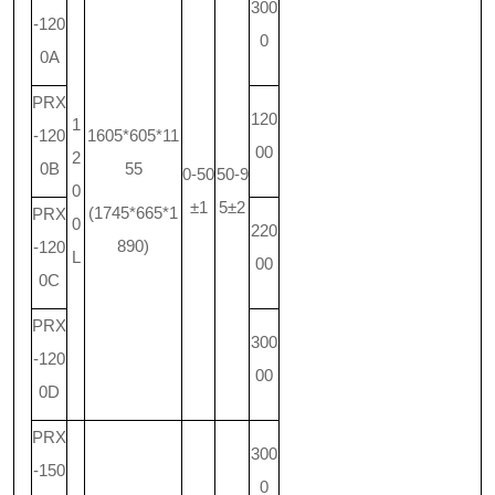
300
-120
0
0A
PRX
120
1
-120
1605*605*11
00
2
0B
55
0-50
50-9
0
±1
5±2
(1745*665*1
PRX
0
220
890)
-120
L
00
0C
PRX
300
-120
00
0D
PRX
300
-150
0