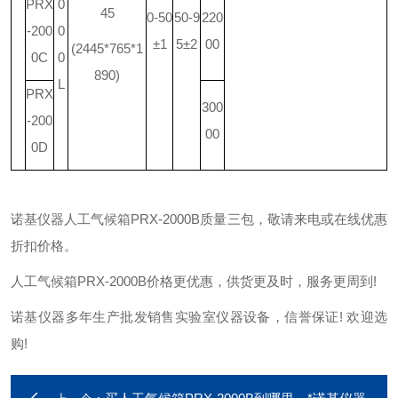
PRX
0
45
0-50
50-9
220
-200
0
±1
5±2
00
(2445*765*1
0C
0
890)
L
PRX
300
-200
00
0D
诺基仪器人工气候箱PRX-2000B质量三包，敬请来电或在线优惠
折扣价格。
人工气候箱PRX-2000B价格更优惠，供货更及时，服务更周到!
诺基仪器多年生产批发销售实验室仪器设备，信誉保证! 欢迎选
购!