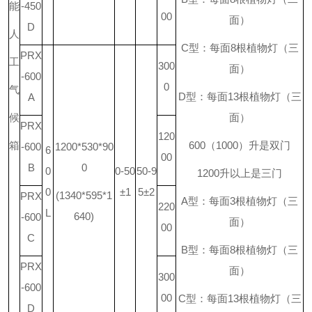
能
-450
00
面）
D
人
C
型：每面
8
根植物灯（三
PRX
工
300
面）
-600
0
气
D
型：每面
13
根植物灯（三
A
候
面）
PRX
120
箱
600
（
1000
）升是双门
-600
1200*530*90
6
00
B
0
0
0-50
50-9
1200
升
以上是三门
0
±1
5±2
(1340*595*1
PRX
A
型：每面
3
根植物灯（三
220
L
640)
-600
面）
00
C
B
型：每面
8
根植物灯（三
PRX
面）
300
-600
00
C
型：每面
13
根植物灯（三
D