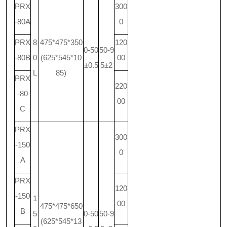
PRX
300
-80A
0
PRX
8
475*475*350
120
0-50
50-9
-80B
0
(625*545*10
00
±0.5
5±2
L
85)
PRX
220
-80
00
C
PRX
300
-150
0
A
PRX
120
-150
1
00
475*475*650
B
5
0-50
50-9
(625*545*13