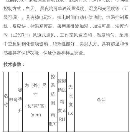
控制方式，白天、 黑夜均可单独设量温度、湿度和光照度等（五
级可调）。
具有掉电记忆、掉电时间自动补偿功能。
恒温控制系
统，反应快，控温精度高。
采用超微波加湿，加湿可靠，湿度均
匀（±2%RH）
风道式通风，工作室风速柔和，温度均匀。
采用
中空反射钢化镀膜玻璃，绝热性能好，美观大方。
具有超温和传
感器异常保护功能，保证仪器和样品安全。
技术参数：
控
控湿
内（外）尺
温
光
容
精度
寸
范
名
照
积
型号
备注
精
围
称
度
（长
*
宽
*
高）
升
度％
LX
(mm)
精
RH
度
℃