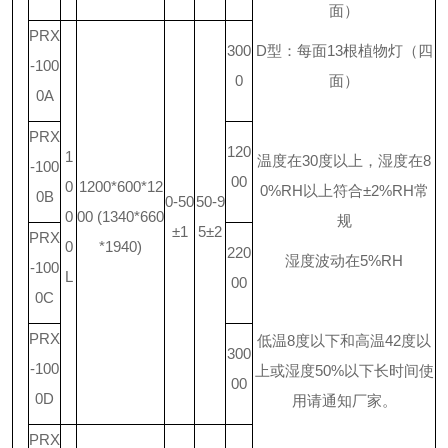
面）
PRX
300
D
型：每面
13
根植物灯（四
-100
0
面）
0A
PRX
120
1
温度在
30
度以上，湿度在
8
-100
00
0
1200*600*12
0%RH
以上符合
±2%RH
常
0B
0-50
50-9
0
00 (1340*660
规
±1
5±2
PRX
0
*1940)
220
湿度波动在
5%RH
-100
L
00
0C
PRX
低温
8
度以下和高温
42
度以
300
-100
上或湿度
50%
以下长时间使
00
0D
用请通知厂家。
PRX