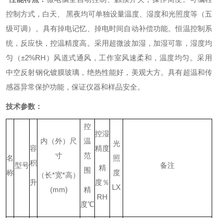
控制方式，白天、 黑夜均可单独设量温度、湿度和光照度等（五
级可调）。
具有掉电记忆、掉电时间自动补偿功能。
恒温控制系
统，反应快，控温精度高。
采用超微波加湿，加湿可靠，湿度均
匀（±2%RH）
风道式通风，工作室风速柔和，温度均匀。
采用
中空反射钢化镀膜玻璃，绝热性能好，美观大方。
具有超温和传
感器异常保护功能，保证仪器和样品安全。
技术参数：
控
控湿
内（外）尺
温
光
容
精度
寸
范
名
照
积
型号
备注
精
围
称
度
（长
*
宽
*
高）
升
度％
LX
(mm)
精
RH
度
℃