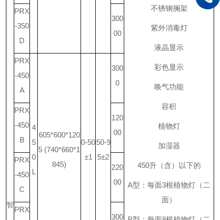
不锈钢搁架
PRX
300
-350
紫外消毒灯
00
D
液晶显示
PRX
彩色显示
300
-450
0
唤气功能
A
容积
PRX
120
-450
植物灯
4
00
605*600*120
B
5
0-50
50-9
加湿器
5 (740*660*1
0
±1
5±2
PRX
845)
450
升
（含）以下的
220
L
-450
00
A
型：每面
3
根植物灯（二
C
面）
智
PRX
300
B
型：每面
8
根植物灯（二