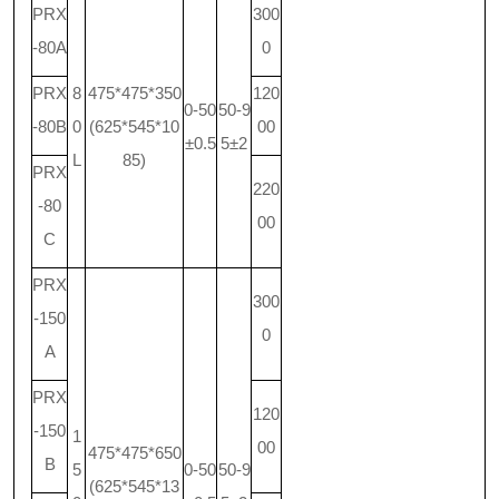
PRX
300
-80A
0
PRX
8
475*475*350
120
0-50
50-9
-80B
0
(625*545*10
00
±0.5
5±2
L
85)
PRX
220
-80
00
C
PRX
300
-150
0
A
PRX
120
-150
1
00
475*475*650
B
5
0-50
50-9
(625*545*13