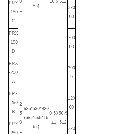
0
±0.5
5±2
PRX
85)
220
L
-150
00
C
PRX
300
-150
00
D
PRX
300
-250
0
A
PRX
120
-250
2
00
535*530*920
B
5
0-50
50-9
(685*595*16
0
±1
5±2
PRX
65)
220
L
-250