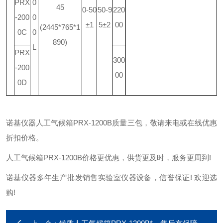
PRX
0
45
0-50
50-9
220
-200
0
±1
5±2
00
(2445*765*1
0C
0
890)
L
PRX
300
-200
00
0D
诺基仪器人工气候箱PRX-1200B质量三包，敬请来电或在线优惠
折扣价格。
人工气候箱PRX-1200B价格更优惠，供货更及时，服务更周到!
诺基仪器多年生产批发销售实验室仪器设备，信誉保证! 欢迎选
购!