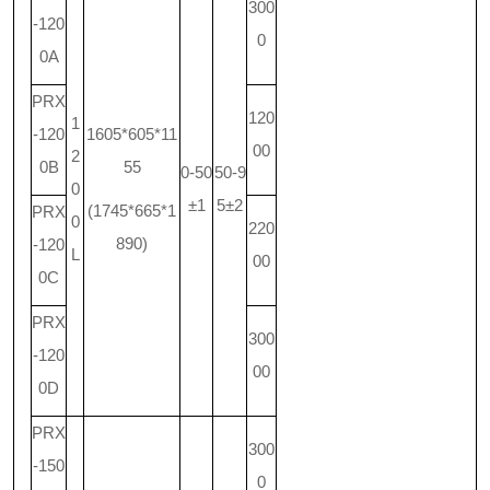
300
-120
0
0A
PRX
120
1
-120
1605*605*11
00
2
0B
55
0-50
50-9
0
±1
5±2
(1745*665*1
PRX
0
220
890)
-120
L
00
0C
PRX
300
-120
00
0D
PRX
300
-150
0