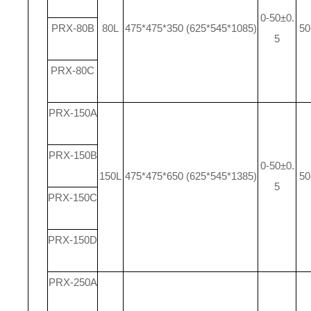
0-50±0.
PRX-80B
80L
475*475*350 (625*545*1085)
50
5
PRX-80C
PRX-150A
PRX-150B
0-50±0.
150L
475*475*650 (625*545*1385)
50
5
PRX-150C
PRX-150D
PRX-250A