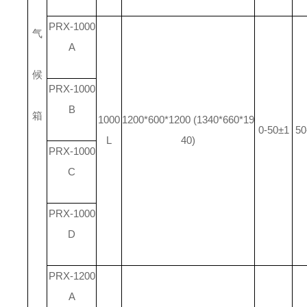
PRX-1000
气
A
候
PRX-1000
B
箱
1000
1200*600*1200 (1340*660*19
0-50±1
50
L
40)
PRX-1000
C
PRX-1000
D
PRX-1200
A