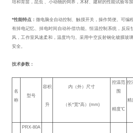
培和育苗，昆虫 、小动物的饲养，木材、建材的性能试验等加
*性能特点：
微电脑全自动控制、触摸开关，操作简便。
可编
有掉电记忆、掉电时间自动补偿功能。
恒温控制系统，反应
风，工作室风速柔和，温度均匀。
采用中空反射钢化镀膜玻
安全。
技术参数：
控温范
控
容积
内（外）尺寸
名
围
型号
称
精
升
（长
*
宽
*
高）
(mm)
精度
℃
PRX-80A