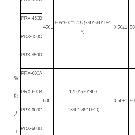
PRX-450B
605*600*1205 (740*660*184
450L
0-50±1
50
5)
PRX-450C
PRX-450D
PRX-600A
智
PRX-600B
1200*530*900
能
600L
0-50±1
50
(1340*595*1640)
PRX-600C
人
PRX-600D
工