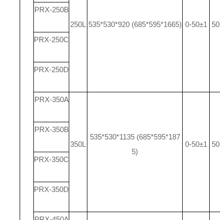
PRX-250B
250L
535*530*920 (685*595*1665)
0-50±1
50
PRX-250C
PRX-250D
PRX-350A
PRX-350B
535*530*1135 (685*595*187
350L
0-50±1
50
5)
PRX-350C
PRX-350D
PRX-450A