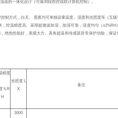
湿器的一体化设计（可做30段程控或联计算机控制）。
程控制方式，白天、 黑夜均可单独设量温度、湿度和光照度等（五级
快，控温精度高。
采用超微波加湿，加湿可靠，湿度均匀（±2%RH
璃，绝热性能好，美观大方。
具有超温和传感器异常保护功能，保证
湿精度
光照度
L
备注
度％
R
X
H
3000