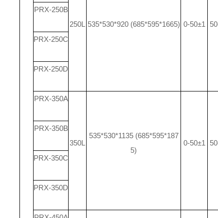
PRX-250B
250L
535*530*920 (685*595*1665)
0-50±1
50
PRX-250C
PRX-250D
PRX-350A
PRX-350B
535*530*1135 (685*595*187
350L
0-50±1
50
5)
PRX-350C
PRX-350D
PRX-450A