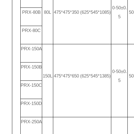
0-50±0.
PRX-80B
80L
475*475*350 (625*545*1085)
50
5
PRX-80C
PRX-150A
PRX-150B
0-50±0.
150L
475*475*650 (625*545*1385)
50
5
PRX-150C
PRX-150D
PRX-250A