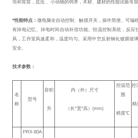
培和育苗，昆虫 、小动物的饲养，木材、建材的性能试验等加
*性能特点：
微电脑全自动控制、触摸开关，操作简便。
可编
有掉电记忆、掉电时间自动补偿功能。
恒温控制系统，反应
风，工作室风速柔和，温度均匀。
采用中空反射钢化镀膜玻
安全。
技术参数：
控温范
控
容积
内（外）尺寸
名
围
型号
称
精
升
（长
*
宽
*
高）
(mm)
精度
℃
PRX-80A