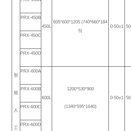
PRX-450B
605*600*1205 (740*660*184
450L
0-50±1
50
5)
PRX-450C
PRX-450D
PRX-600A
智
PRX-600B
1200*530*900
能
600L
0-50±1
50
(1340*595*1640)
PRX-600C
人
PRX-600D
工