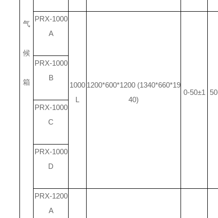
PRX-1000
气
A
候
PRX-1000
B
箱
1000
1200*600*1200 (1340*660*19
0-50±1
50
L
40)
PRX-1000
C
PRX-1000
D
PRX-1200
A