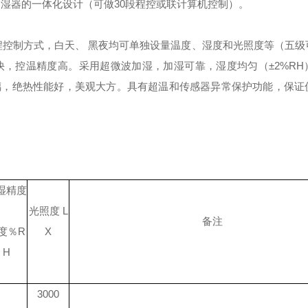
湿器的一体化设计（可做30段程控或联计算机控制）。
程控制方式，白天、 黑夜均可单独设量温度、湿度和光照度等（五级
快，控温精度高。
采用超微波加湿，加湿可靠，湿度均匀（±2%RH
璃，绝热性能好，美观大方。
具有超温和传感器异常保护功能，保证
湿精度
光照度
L
备注
度％
R
X
H
3000