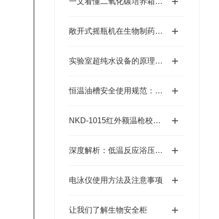
一文看懂二氧化碳培养箱结构、分类及行业用途汇总
敞开式摇瓶机在生物制药公司的应用实例
实验室超纯水设备的原理及纯化过程
恒温油槽安全使用规范：防烫伤、防漏电、防油品泄漏的安全措施
NKD-1015红外额温枪校准检测槽
深度解析：低温反应浴压缩机过热保护及常见故障排查
电泳仪使用方法及注意事项
让我们了解生物安全柜