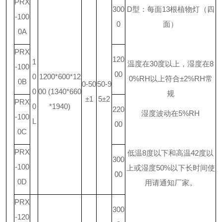
PRX
300
D
型：每面
13
根植物灯（四
-100
0
面）
0A
PRX
120
1
温度在
30
度以上，湿度在
8
-100
00
0
1200*600*12
0%RH
以上符合
±2%RH
常
0B
0-50
50-9
0
00 (1340*660
规
±1
5±2
PRX
0
*1940)
220
湿度波动在
5%RH
-100
L
00
0C
PRX
低温
8
度以下和高温
42
度以
300
-100
上或湿度
50%
以下长时间使
00
0D
用请通知厂家。
PRX
300
-120