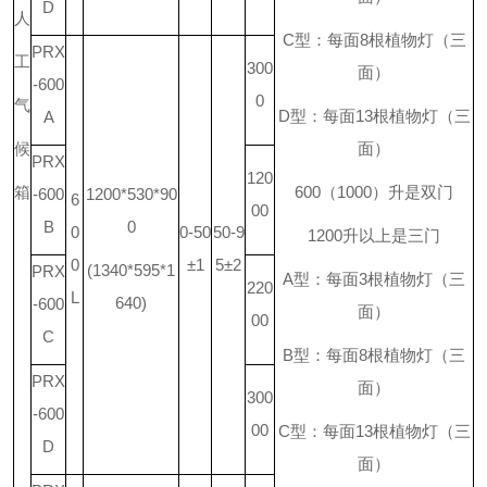
D
人
C
型：每面
8
根植物灯（三
PRX
工
300
面）
-600
0
气
D
型：每面
13
根植物灯（三
A
候
面）
PRX
120
箱
600
（
1000
）升是双门
-600
1200*530*90
6
00
B
0
0
0-50
50-9
1200
升
以上是三门
0
±1
5±2
(1340*595*1
PRX
A
型：每面
3
根植物灯（三
220
L
640)
-600
面）
00
C
B
型：每面
8
根植物灯（三
PRX
面）
300
-600
00
C
型：每面
13
根植物灯（三
D
面）