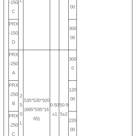
L
-150
00
C
PRX
300
-150
00
D
PRX
300
-250
0
A
PRX
120
-250
2
00
535*530*920
B
5
0-50
50-9
(685*595*16
0
±1
5±2
PRX
65)
220
L
-250
00
C