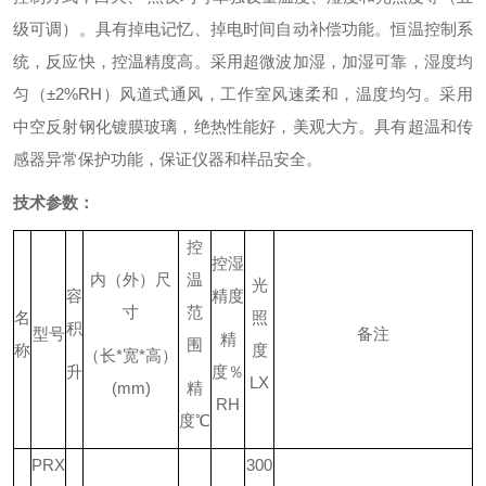
级可调）。
具有掉电记忆、掉电时间自动补偿功能。
恒温控制系
统，反应快，控温精度高。
采用超微波加湿，加湿可靠，湿度均
匀（±2%RH）
风道式通风，工作室风速柔和，温度均匀。
采用
中空反射钢化镀膜玻璃，绝热性能好，美观大方。
具有超温和传
感器异常保护功能，保证
仪器
和样品安全。
技术参数：
控
控湿
内（外）尺
温
光
容
精度
寸
范
名
照
积
型号
备注
精
围
称
度
（长
*
宽
*
高）
升
度％
LX
(mm)
精
RH
度
℃
PRX
300