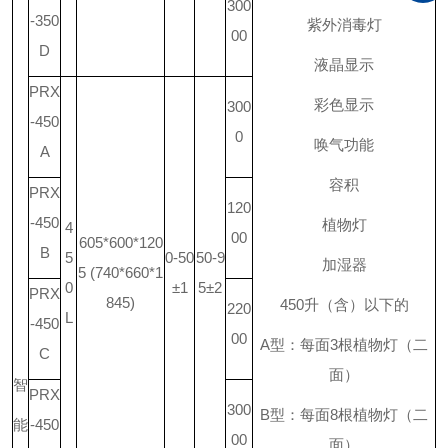
300
-350
紫外消毒灯
00
D
液晶显示
PRX
彩色显示
300
-450
0
唤气功能
A
容积
PRX
120
-450
植物灯
4
00
605*600*120
B
5
0-50
50-9
加湿器
5 (740*660*1
0
±1
5±2
PRX
845)
450
升
（含）以下的
220
L
-450
00
A
型：每面
3
根植物灯（二
C
面）
智
PRX
300
B
型：每面
8
根植物灯（二
能
-450
00
面）