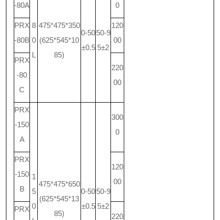
-80A
0
PRX
8
475*475*350
120
0-50
50-9
-80B
0
(625*545*10
00
±0.5
5±2
L
85)
PRX
220
-80
00
C
PRX
300
-150
0
A
PRX
120
-150
1
00
475*475*650
B
5
0-50
50-9
(625*545*13
0
±0.5
5±2
PRX
85)
220