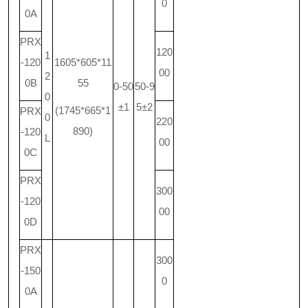
0
0A
PRX
120
1
-120
1605*605*11
00
2
0B
55
0-50
50-9
0
±1
5±2
(1745*665*1
PRX
0
220
890)
-120
L
00
0C
PRX
300
-120
00
0D
PRX
300
-150
0
0A