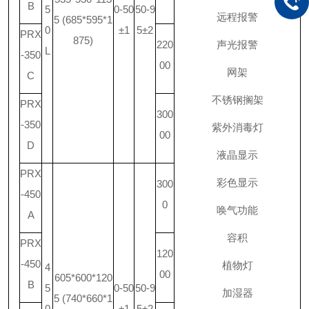
B
5
0-50
50-9
远程报警
5 (685*595*1
0
±1
5±2
PRX
875)
220
声光报警
L
-350
00
网架
C
不锈钢搁架
PRX
300
-350
紫外消毒灯
00
D
液晶显示
PRX
彩色显示
300
-450
0
唤气功能
A
容积
PRX
120
-450
植物灯
4
00
605*600*120
B
5
0-50
50-9
加湿器
5 (740*660*1
0
±1
5±2