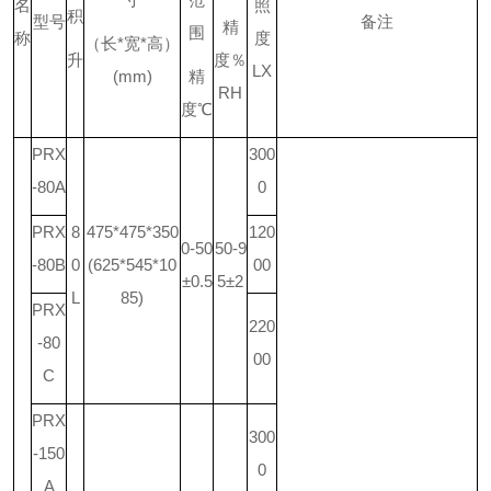
名
照
积
型号
备注
精
围
称
度
（长
*
宽
*
高）
升
度％
LX
(mm)
精
RH
度
℃
PRX
300
-80A
0
PRX
8
475*475*350
120
0-50
50-9
-80B
0
(625*545*10
00
±0.5
5±2
L
85)
PRX
220
-80
00
C
PRX
300
-150
0
A