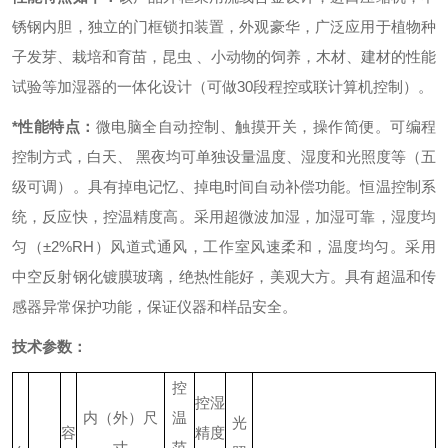
锈钢内胆，独立的门框锁扣装置，外观豪华，广泛应用于植物种
子发芽、栽培和育苗，昆虫 、小动物的饲养，木材、建材的性能
试验等加湿器的一体化设计（可做30段程控或联计算机控制）。
*性能特点：
微电脑全自动控制、触摸开关，操作简便。
可编程
控制方式，白天、 黑夜均可单独设量温度、湿度和光照度等（五
级可调）。
具有掉电记忆、掉电时间自动补偿功能。
恒温控制系
统，反应快，控温精度高。
采用超微波加湿，加湿可靠，湿度均
匀（±2%RH）
风道式通风，工作室风速柔和，温度均匀。
采用
中空反射钢化镀膜玻璃，绝热性能好，美观大方。
具有超温和传
感器异常保护功能，保证
仪器
和样品安全。
技术参数：
控
控湿
内（外）尺
温
光
容
精度
寸
范