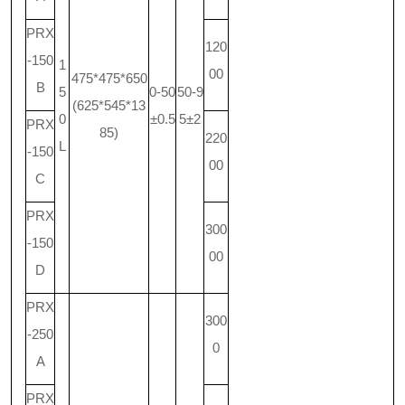
PRX
120
-150
1
00
475*475*650
B
5
0-50
50-9
(625*545*13
0
±0.5
5±2
PRX
85)
220
L
-150
00
C
PRX
300
-150
00
D
PRX
300
-250
0
A
PRX