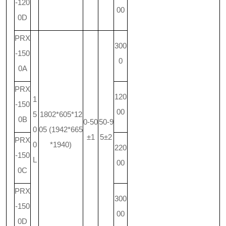
-120
00
0D
PRX
300
-150
0
0A
PRX
120
1
-150
00
5
1802*605*12
0B
0-50
50-9
0
05 (1942*665
±1
5±2
PRX
0
*1940)
220
-150
L
00
0C
PRX
300
-150
00
0D