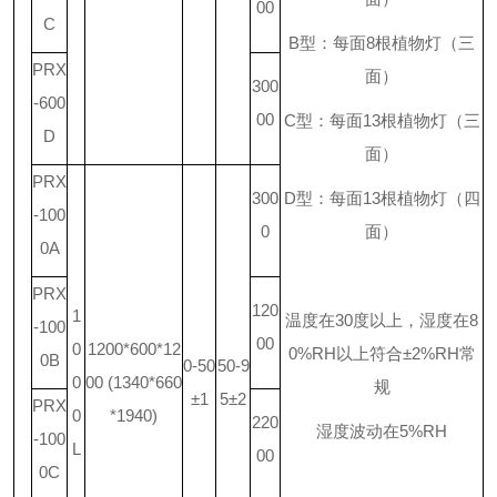
00
C
B
型：每面
8
根植物灯（三
PRX
面）
300
-600
00
C
型：每面
13
根植物灯（三
D
面）
PRX
300
D
型：每面
13
根植物灯（四
-100
0
面）
0A
PRX
120
1
温度在
30
度以上，湿度在
8
-100
00
0
1200*600*12
0%RH
以上符合
±2%RH
常
0B
0-50
50-9
0
00 (1340*660
规
±1
5±2
PRX
0
*1940)
220
湿度波动在
5%RH
-100
L
00
0C