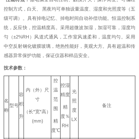
控制方式，白天、 黑夜均可单独设量温度、湿度和光照度等（五
级可调）。
具有掉电记忆、掉电时间自动补偿功能。
恒温控制系
统，反应快，控温精度高。
采用超微波加湿，加湿可靠，湿度均
匀（±2%RH）
风道式通风，工作室风速柔和，温度均匀。
采用
中空反射钢化镀膜玻璃，绝热性能好，美观大方。
具有超温和传
感器异常保护功能，保证
仪器
和样品安全。
技术参数：
控
控湿
内（外）尺
温
光
容
精度
寸
范
名
照
积
型号
备注
精
围
称
度
（长
*
宽
*
高）
升
度％
LX
(mm)
精
RH
度
℃