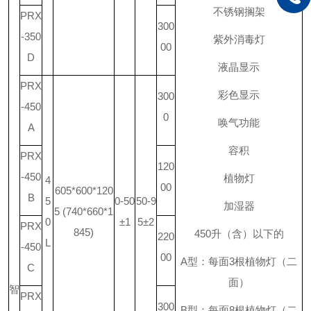
不锈钢搁架
PRX
300
-350
紫外消毒灯
00
D
液晶显示
PRX
彩色显示
300
-450
0
唤气功能
A
容积
PRX
120
-450
植物灯
4
00
605*600*120
B
5
0-50
50-9
加湿器
5 (740*660*1
0
±1
5±2
PRX
845)
450
升
（含）以下的
220
L
-450
00
A
型：每面
3
根植物灯（二
C
面）
智
PRX
300
B
型：每面
8
根植物灯（二