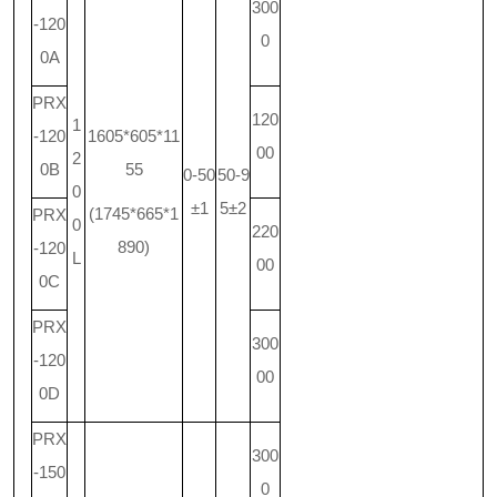
300
-120
0
0A
PRX
120
1
-120
1605*605*11
00
2
0B
55
0-50
50-9
0
±1
5±2
(1745*665*1
PRX
0
220
890)
-120
L
00
0C
PRX
300
-120
00
0D
PRX
300
-150
0