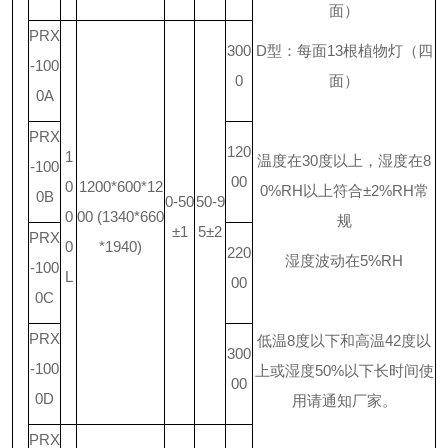
面）
PRX
300
D
型：每面
13
根植物灯（四
-100
0
面）
0A
PRX
120
1
温度在
30
度以上，湿度在
8
-100
00
0
1200*600*12
0%RH
以上符合
±2%RH
常
0B
0-50
50-9
0
00 (1340*660
规
±1
5±2
PRX
0
*1940)
220
湿度波动在
5%RH
-100
L
00
0C
PRX
低温
8
度以下和高温
42
度以
300
-100
上或湿度
50%
以下长时间使
00
0D
用请通知厂家。
PRX