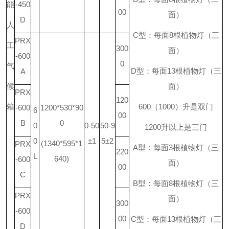
能
-450
00
面）
D
人
C
型：每面
8
根植物灯（三
PRX
工
300
面）
-600
0
气
D
型：每面
13
根植物灯（三
A
候
面）
PRX
120
箱
600
（
1000
）升是双门
-600
1200*530*90
6
00
B
0
0
0-50
50-9
1200
升
以上是三门
0
±1
5±2
(1340*595*1
PRX
A
型：每面
3
根植物灯（三
220
L
640)
-600
面）
00
C
B
型：每面
8
根植物灯（三
PRX
面）
300
-600
00
C
型：每面
13
根植物灯（三
D