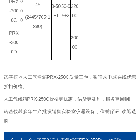
PRX
0
45
0-50
50-9
220
-200
0
±1
5±2
00
(2445*765*1
0C
0
890)
L
PRX
300
-200
00
0D
诺基仪器人工气候箱PRX-250C质量三包，敬请来电或在线优惠
折扣价格。
人工气候箱PRX-250C价格更优惠，供货更及时，服务更周到!
诺基仪器多年生产批发销售实验室仪器设备，信誉保证! 欢迎选
购!