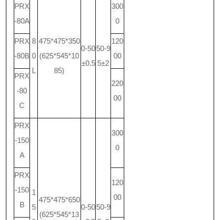
PRX
300
-80A
0
PRX
8
475*475*350
120
0-50
50-9
-80B
0
(625*545*10
00
±0.5
5±2
L
85)
PRX
220
-80
00
C
PRX
300
-150
0
A
PRX
120
-150
1
00
475*475*650
B
5
0-50
50-9
(625*545*13