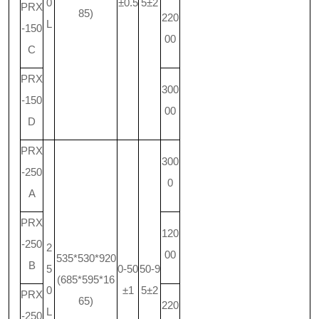
0
±0.5
5±2
PRX
85)
220
L
-150
00
C
PRX
300
-150
00
D
PRX
300
-250
0
A
PRX
120
-250
2
00
535*530*920
B
5
0-50
50-9
(685*595*16
0
±1
5±2
PRX
65)
220
L
-250