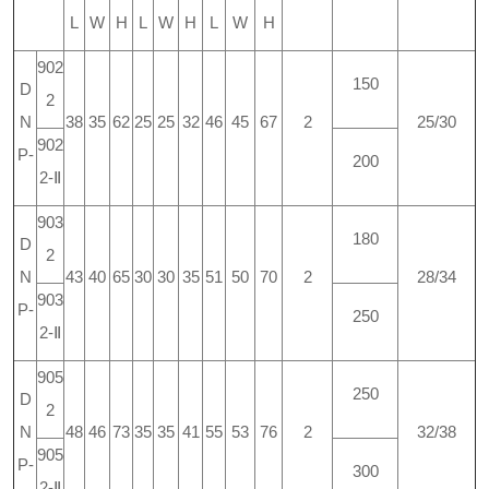
L
W
H
L
W
H
L
W
H
902
150
D
2
N
38
35
62
25
25
32
46
45
67
2
25/30
902
P-
200
2-Ⅱ
903
180
D
2
N
43
40
65
30
30
35
51
50
70
2
28/34
903
P-
250
2-Ⅱ
905
250
D
2
N
48
46
73
35
35
41
55
53
76
2
32/38
905
P-
300
2-Ⅱ