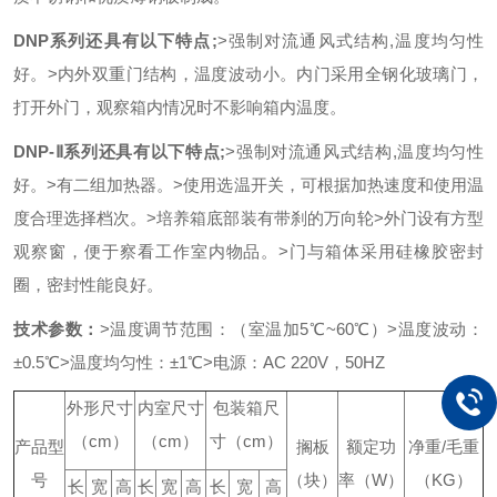
DNP系列还具有以下特点;
>强制对流通风式结构,温度均匀性
好。
>内外双重门结构，温度波动小。内门采用全钢化玻璃门，
打开外门，观察箱内情况时不影响箱内温度。
DNP-Ⅱ系列还具有以下特点;
>强制对流通风式结构,温度均匀性
好。
>有二组加热器。
>使用选温开关，可根据加热速度和使用温
度合理选择档次。
>培养箱底部装有带刹的万向轮
>外门设有方型
观察窗，便于察看工作室内物品。
>门与箱体采用硅橡胶密封
圈，密封性能良好。
技术参数：
>温度调节范围：（室温加5℃~60℃）
>温度波动：
±0.5℃
>温度均匀性：±1℃
>电源：AC 220V，50HZ
外形尺寸
内室尺寸
包装箱尺
（cm）
（cm）
寸（cm）
产品型
搁板
额定功
净重/毛重
号
（块）
率（W）
（KG）
长
宽
高
长
宽
高
长
宽
高