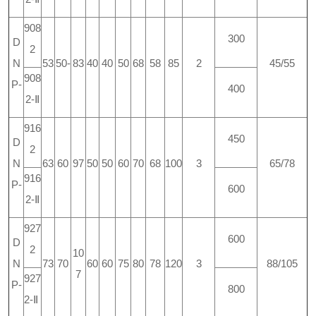
908
300
D
2
N
53
50-
83
40
40
50
68
58
85
2
45/55
908
P-
400
2-Ⅱ
916
450
D
2
N
63
60
97
50
50
60
70
68
100
3
65/78
916
P-
600
2-Ⅱ
927
600
D
2
10
N
73
70
60
60
75
80
78
120
3
88/105
7
927
P-
800
2-Ⅱ