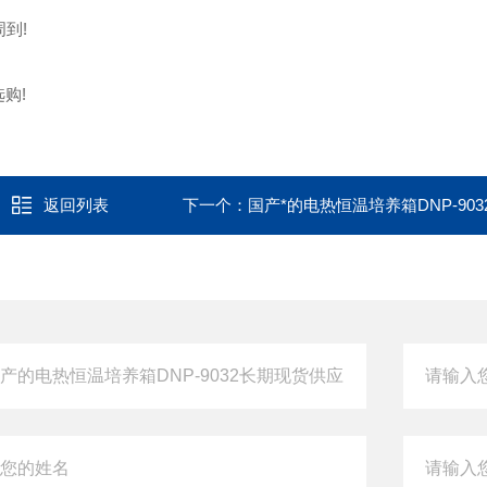
到!
购!
返回列表
下一个：
国产*的电热恒温培养箱DNP-9032