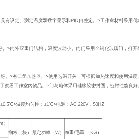
，具有设定、测定温度双数字显示和PID自整定。
>工作室材料采用优
好。
>内外双重门结构，温度波动小。内门采用全钢化玻璃门，打开
性好。
>有二组加热器。
>使用选温开关，可根据加热速度和使用温度
便于察看工作室内物品。
>门与箱体采用硅橡胶密封圈，密封性能良好
0.5℃
>温度均匀性：±1℃
>电源：AC 220V，50HZ
m）
搁板（块）
额定功率（W）
净重/毛重 （KG）