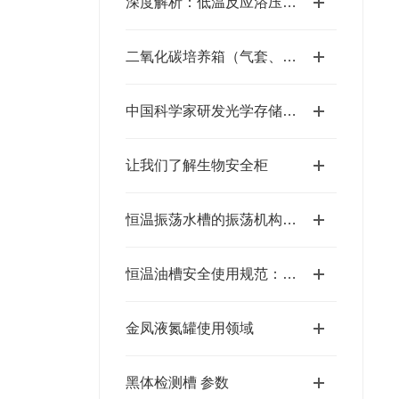
深度解析：低温反应浴压缩机过热保护及常见故障排查
二氧化碳培养箱（气套、水套）的区别
中国科学家研发光学存储加解密技术
让我们了解生物安全柜
恒温振荡水槽的振荡机构原理与操作使用技术
恒温油槽安全使用规范：防烫伤、防漏电、防油品泄漏的安全措施
金凤液氮罐使用领域
黑体检测槽 参数