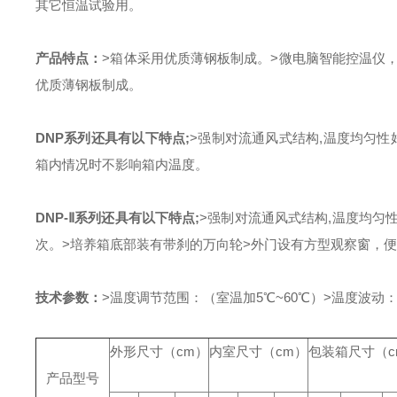
其它恒温试验用。
产品特点：
>箱体采用优质薄钢板制成。
>微电脑智能控温仪
优质薄钢板制成。
DNP系列还具有以下特点;
>强制对流通风式结构,温度均匀性
箱内情况时不影响箱内温度。
DNP-Ⅱ系列还具有以下特点;
>强制对流通风式结构,温度均匀
次。
>
培养箱
底部装有带刹的万向轮
>外门设有方型观察窗，
技术参数：
>温度调节范围：（室温加5℃~60℃）
>温度波动：±
外形尺寸（cm）
内室尺寸（cm）
包装箱尺寸（c
产品型号