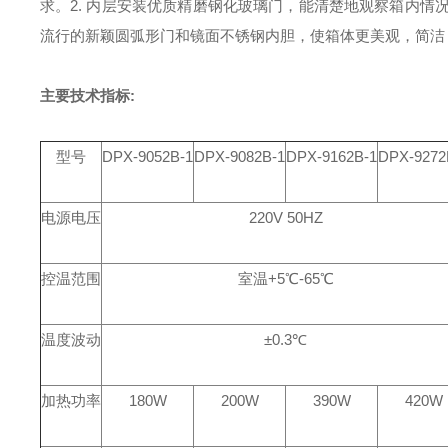
求。
2. 内层安装优质精磨钢化玻璃门，能清楚地观察箱内情
流行的新颖圆弧形门和镜面不锈钢内胆，使箱体更美观，简洁
主要技术指标:
型号
DPX-9052B-1
DPX-9082B-1
DPX-9162B-1
DPX-9272
电源电压
220V 50HZ
控温范围
室温+5℃-65℃
温度波动
±0.3℃
加热功率
180W
200W
390W
420W