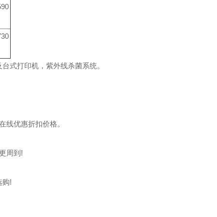
590
730
口及台式打印机，
紫外线杀菌系统。
电或在线优惠折扣价格。
更周到!
购!