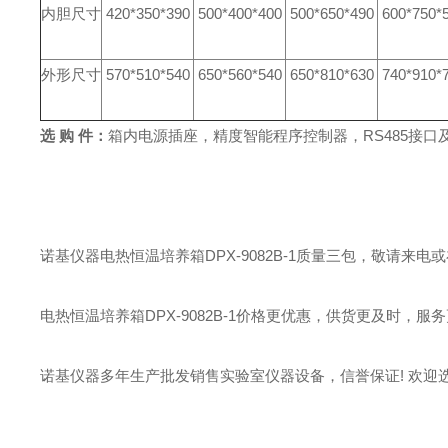
内胆尺寸
420*350*390
500*400*400
500*650*490
600*750*
外形尺寸
570*510*540
650*560*540
650*810*630
740*910*
选 购 件：
箱内电源插座，
精度智能程序控制器，
RS485接
诺基仪器电热恒温培养箱DPX-9082B-1质量三包，敬请来
电热恒温培养箱DPX-9082B-1价格更优惠，供货更及时，服务
诺基仪器多年生产批发销售实验室仪器设备，信誉保证! 欢迎选