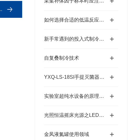
采集补体因子标本时应注意哪几点？
如何选择合适的低温反应浴：容量、温度范围与制冷方式
新手常遇到的投入式制冷器使用难题分析
自复叠制冷技术
YXQ-LS-18SI手提灭菌器说明书
实验室超纯水设备的原理及纯化过程
光照恒温摇床光源之LED灯和白炽灯的区别
金凤液氮罐使用领域