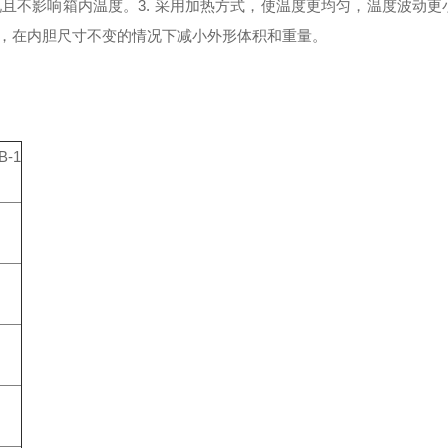
况且不影响箱内温度。
3. 采用加热方式，使温度更均匀，温度波动更
，在内胆尺寸不变的情况下减小外形体积和重量。
B-1