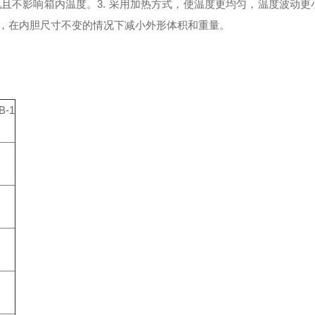
况且不影响箱内温度。
3. 采用加热方式，使温度更均匀，温度波动更
，在内胆尺寸不变的情况下减小外形体积和重量。
B-1