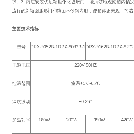
求。
2. 内层安装优质精磨钢化玻璃门，能清楚地观察箱内情
流行的新颖圆弧形门和镜面不锈钢内胆，使箱体更美观，简洁
主要技术指标:
型号
DPX-9052B-1
DPX-9082B-1
DPX-9162B-1
DPX-9272
电源电压
220V 50HZ
控温范围
室温+5℃-65℃
温度波动
±0.3℃
加热功率
180W
200W
390W
420W