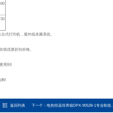
590
730
口及台式打印机，
紫外线杀菌系统。
电或在线优惠折扣价格。
更周到!
购!
返回列表
下一个：
电热恒温培养箱DPX-9052B-1专业制造厂家