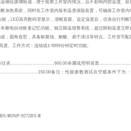
保温钢化玻璃制成，便于观察工作室内情况，且不影响内部温度。
双
切断加热系统，同时在工作室内装有温度保险装置，可确保工作室内
整定功能，LED高亮数码管显示，清晰直观。设定温度后，仪表自行判
具有断电自动恢复记忆功能。
独立限温报警系统，超过限制温度立即
制成，圆角造型，具备耐腐蚀、耐酸、易于清洁等特点。
工作室可配
高度。
工作方式：连续或1-9999分钟定时功能。
仪表…………………………600.00
杀菌或照明装置………………………
……………………150.00
备注：性能参数测试在空载条件下为：
BS-
Ⅲ
DNP-9272BS-
Ⅲ