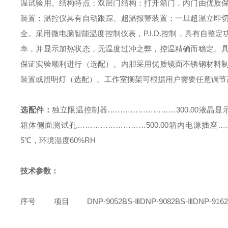
温试验用。
结构特点：
双层门结构：打开箱门，内门由优质
装置：温控仪具有自动跟踪、超温报警装置；一旦超温立即
全。
采用微电脑智能温度控制仪表，P.I.D.控制，具有自
率，并显示加热状态，无温度过冲之弊，控温精确而稳定。
保证实验顺利进行（选配）。
内胆采用优质镜面不锈钢材料
装置或照明灯（选配）。
工作室搁架可根据用户需要任意调节
选配件：
独立限温控制器………………………300.00
液晶显示
箱体侧面测试孔………………………500.00
箱内电源插座……
5℃，环境湿度60%RH
技术参数：
序号
项目
DNP-9052BS-
Ⅲ
DNP-9082BS-
Ⅲ
DNP-9162