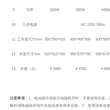
9
功率
200W
200W
440
10
工作电源
AC 220V 50Hz
11
工作室尺寸
mm
350*350*410
400*400*500
500*500
12
外形尺寸
mm
515*515*700
550*570*790
650*670
13
价格（元）
￥
2800
￥
3700
￥
490
注意事项：
1、电池指示器批示电能耗尽时，不要使用仪器。
爆和强电磁场环境中存放或者使用本仪器。
3、使用湿布或