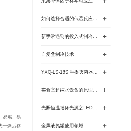
采集补体因子标本时应注意哪几点？
如何选择合适的低温反应浴：容量、温度范围与制冷方式
新手常遇到的投入式制冷器使用难题分析
自复叠制冷技术
YXQ-LS-18SI手提灭菌器说明书
实验室超纯水设备的原理及纯化过程
光照恒温摇床光源之LED灯和白炽灯的区别
、易燃、易
先干燥后存
金凤液氮罐使用领域