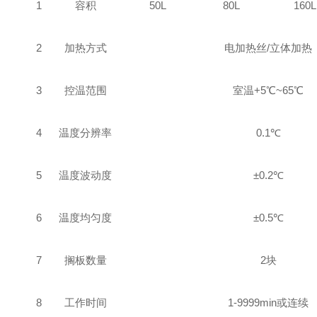
1
容积
50L
80L
160L
2
加热方式
电加热丝
/
立体加热
3
控温范围
室温
+
5
℃
~
65
℃
4
温度分辨率
0.1
℃
5
温度波动度
±
0.2
℃
6
温度均匀度
±
0.5
℃
7
搁板数量
2
块
8
工作时间
1-9999min
或连续