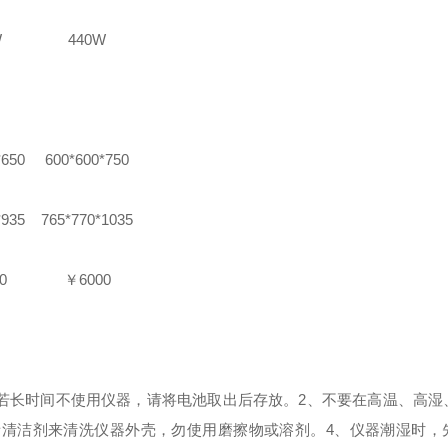
W
440W
*650
600*600*750
*935
765*770*1035
0
￥
6000
若长时间不使用仪器，请将电池取出后存放。
2、不要在高温、高湿
者清洁剂来清洗仪器外壳，勿使用磨擦物或溶剂。
4、仪器潮湿时，