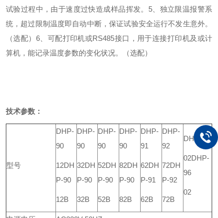
试验过程中，由于速度过快造成样品挥发。
5、独立限温报警系
统，超过限制温度即自动中断，保证试验安全运行不发生意外。
（选配）
6、可配打印机或RS485接口，用于连接打印机及或计
算机，能记录温度参数的变化状况。（选配）
技术参数：
DHP-
DHP-
DHP-
DHP-
DHP-
DHP-
DHP-94
90
90
90
90
91
92
02
DHP-
型号
12
DH
32
DH
52
DH
82
DH
62
DH
72
DH
96
P-90
P-90
P-90
P-90
P-91
P-92
02
12B
32B
52B
82B
62B
72B