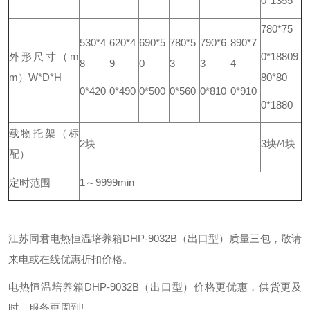
0*1355
780*75
530*4
620*4
690*5
780*5
790*6
890*7
外形尺寸（m
0*1880
9
8
9
0
3
3
4
m）W*D*H
80*80
0*420
0*490
0*500
0*560
0*810
0*910
0*1880
载物托架
（标
2块
3块/4块
配）
定时范围
1～9999min
江苏同君电热恒温培养箱DHP-9032B（出口型）质量三包，敬请
来电或在线优惠折扣价格。
电热恒温培养箱DHP-9032B（出口型）价格更优惠，供货更及
时，服务更周到!