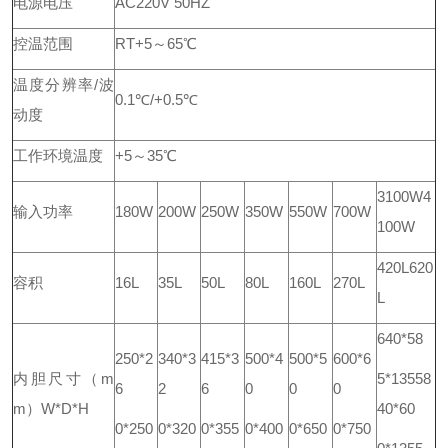
电源电压
AC220V 50HZ
控温范围
RT+5～65℃
温度分辨率/波
0.1℃/+0.5℃
动度
工作环境
温度
+5～35℃
3100W
4
输入功率
180W
200W
250W
350W
550W
700W
100W
420L
620
容积
16L
35L
50L
80L
160L
270L
L
640*58
250*2
340*3
415*3
500*4
500*5
600*6
内胆尺寸（m
5*1355
8
6
2
6
0
0
0
m）W*D*H
40*60
0*250
0*320
0*355
0*400
0*650
0*750