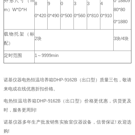
外形尺寸（m
0*1880
9
8
9
0
3
3
4
m）W*D*H
80*80
0*420
0*490
0*500
0*560
0*810
0*910
0*1880
载物托架
（标
2块
3块/4块
配）
定时范围
1～9999min
诺基仪器电热恒温培养箱DHP-9162B（出口型）质量三包，敬请
来电或在线优惠折扣价格。
电热恒温培养箱DHP-9162B（出口型）价格更优惠，供货更及
时，服务更周到!
诺基仪器多年生产批发销售实验室仪器设备，信誉保证! 欢迎选
购!