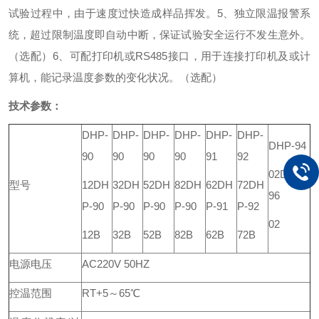
试验过程中，由于速度过快造成样品挥发。
5、独立限温报警系
统，超过限制温度即自动中断，保证试验安全运行不发生意外。
（选配）
6、可配打印机或RS485接口，用于连接打印机及或计
算机，能记录温度参数的变化状况。（选配）
技术参数：
DHP-
DHP-
DHP-
DHP-
DHP-
DHP-
DHP-94
90
90
90
90
91
92
02
DHP-
型号
12
DH
32
DH
52
DH
82
DH
62
DH
72
DH
96
P-90
P-90
P-90
P-90
P-91
P-92
02
12B
32B
52B
82B
62B
72B
电源电压
AC220V 50HZ
控温范围
RT+5～65℃