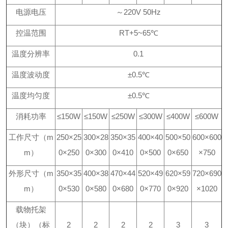
电源电压
～220V 50Hz
控温范围
RT+5~65℃
温度分辨率
0.1
温度波动度
±0.5℃
温度均匀度
±0.5℃
消耗功率
≤150W
≤150W
≤250W
≤300W
≤400W
≤600W
工作尺寸（m
250×25
300×28
350×35
400×40
500×50
600×600
m）
0×250
0×300
0×410
0×500
0×650
×750
外形尺寸（m
350×35
400×38
470×44
520×49
620×59
720×690
m）
0×530
0×580
0×680
0×770
0×920
×1020
载物托架
（块）（标
2
2
2
2
3
3