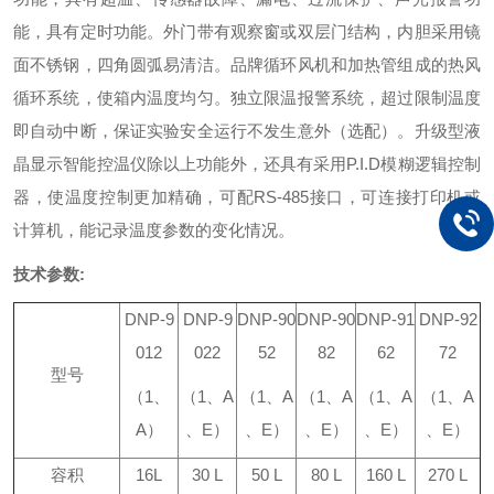
能，具有定时功能。
外门带有观察窗或双层门结构，内胆采用镜
面不锈钢，四角圆弧易清洁。
品牌循环风机和加热管组成的热风
循环系统，使箱内温度均匀。
独立限温报警系统，超过限制温度
即自动中断，保证实验安全运行不发生意外（选配）。
升级型液
晶显示智能控温仪除以上功能外，还具有采用P.I.D模糊逻辑控制
器，使温度控制更加精确，可配RS-485接口，可连接打印机或
计算机，能记录温度参数的变化情况。
技术参数:
DNP-9
DNP-9
DNP-90
DNP-90
DNP-91
DNP-92
012
022
52
82
62
72
型
号
（
1
、
（
1
、
A
（
1
、
A
（
1
、
A
（
1
、
A
（
1
、
A
A
）
、
E
）
、
E
）
、
E
）
、
E
）
、
E
）
容积
16L
30 L
50 L
80 L
160 L
270 L