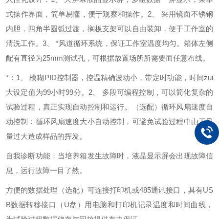
式操作界面，简单易懂，便于观察和操作。
2、 采用镜面不锈钢
内胆，四角半圆弧过渡，搁板支架可以自由装卸，便于工作室的
清洗工作。
3、 *风道循环系统，保证工作室温度均匀。箱体左侧
配有直径为25mm测试孔，可根据放置场所所需要而任意布线。
*：
1、 模糊PID控制器，控温精确波动小，带定时功能，时间zui
大设定值为99小时99分。
2、 多段可编程控制，可以简化复杂的
试验过程，真正实现自动控制和运行。（选配）
循环风扇速度自
动控制：
循环风扇速度大小自动控制，可避免试验过程中由于风
量过大造成样品的挥发。
自我诊断功能：
当培养箱发生故障时，液晶显示屏会出现故障信
息，运行故障一目了然。
方便的数据处理（选配）
可连接打印机或485通讯接口，具有US
B数据转移接口（U盘）用电脑和打印机记录温度和时间曲线，