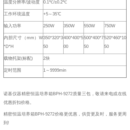
温度分辨率/波动度
0.1℃/±0.2℃
工作环境温度
+5～35℃
输入功率
250W
350W
550W
750W
内胆尺寸（mm）W
350*320*3
400*400*5
500*400*7
520*460*10
*D*H
50
00
50
50
载物托架(标配)
2块
定时范围
1～9999min
诺基仪器精密恒温培养箱BPH-9272质量三包，敬请来电或在线
优惠折扣价格。
精密恒温培养箱BPH-9272价格更优惠，供货更及时，服务更周
到!