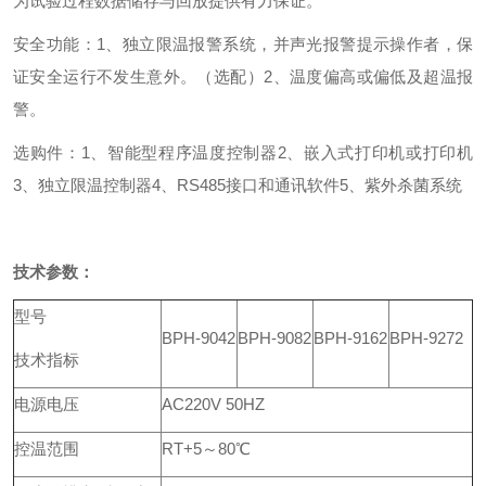
为试验过程数据储存与回放提供有力保证。
安全功能：
1、独立限温报警系统，并声光报警提示操作者，保
证安全运行不发生意外。（选配）
2、温度偏高或偏低及超温报
警。
选购件：
1、智能型程序温度控制器
2、嵌入式打印机或打印机
3、独立限温控制器
4、RS485接口和通讯软件
5、紫外杀菌系统
技术参数：
型号
BPH-9042
BPH-9082
BPH-9162
BPH-9272
技术指标
电源电压
AC220V 50HZ
控温范围
RT+5～80℃