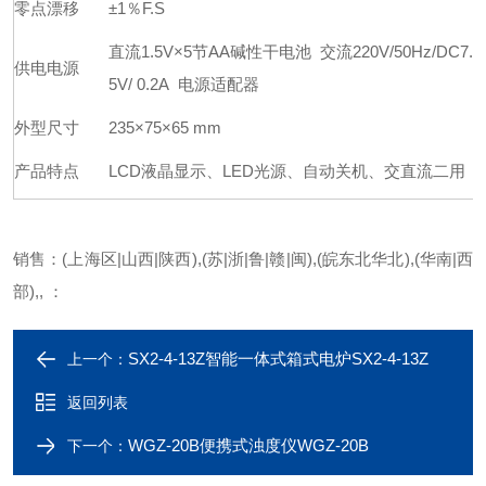
零点漂移
±1％F.S
直流1.5V×5节AA碱性干电池 交流220V/50Hz/DC7.
供电电源
5V/ 0.2A 电源适配器
外型尺寸
235×75×65 mm
产品特点
LCD液晶显示、LED光源、自动关机、交直流二用
销售：(上海区|山西|陕西),(苏|浙|鲁|赣|闽),(皖东北华北),(华南|西
部),, ：
SX2-4-13Z智能一体式箱式电炉SX2-4-13Z
上一个：
返回列表
WGZ-20B便携式浊度仪WGZ-20B
下一个：