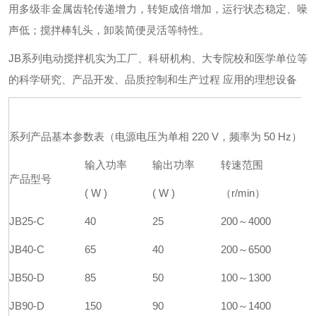
用多级非金属齿轮传递增力，转矩成倍增加，运行状态稳定、噪
声低；搅拌棒轧头，卸装简便灵活等特性。
JB系列电动搅拌机实为工厂、科研机构、大专院校和医学单位等
的科学研究、产品开发、品质控制和生产过程 应用的理想设备
系列产品基本参数表（电源电压为单相 220 V，频率为 50 Hz）
输入功率
输出功率
转速范围
产品型号
( W )
( W )
（r/min）
JB25-C
40
25
200～4000
JB40-C
65
40
200～6500
JB50-D
85
50
100～1300
JB90-D
150
90
100～1400