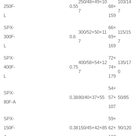
250/48×49×10
103/14
250F-
0.55
68×
7
7
L
159
SPX-
66×
300/52×50×11
115/15
300F-
0.6
69×
7
7
L
169
SPX-
72×
400/58×54×12
135/17
400F-
0.75
74×
7
0
L
179
54×
SPX-
0.38
80/40×37×55
57×
50/85
80F-A
107
SPX-
59×
150F-
0.38
150/45×42×85
62×
90/120