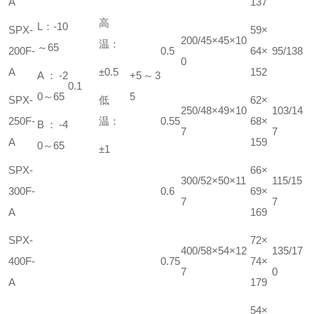
A
137
高
L：-10
SPX-
59×
200/45×45×10
温：
～65
200F-
0.5
64×
95/138
0
A
±0.5
152
A：-2
+5～3
0.1
0～65
5
SPX-
低
62×
250/48×49×10
103/14
250F-
温：
0.55
68×
B：-4
7
7
A
159
0～65
±1
SPX-
66×
300/52×50×11
115/15
300F-
0.6
69×
7
7
A
169
SPX-
72×
400/58×54×12
135/17
400F-
0.75
74×
7
0
A
179
54×