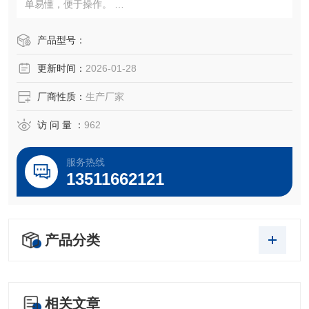
单易懂，便于操作。
>箱体和工作室采用园弧结构设计。
>工作室采用镜面不锈钢板制成，搁板可随意调节高度和自由
产品型号：
装配，便于工作室内清洁。
更新时间：
2026-01-28
>外箱表面喷塑处理，整机造型美观大方合理，使用维修方
便。
厂商性质：
生产厂家
>培养箱门为复门设计，内门为钢化玻璃，可直接观察工作室
内培养物情况，
访 问 量 ：
962
服务热线
13511662121
产品分类
相关文章