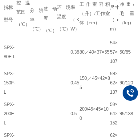
控温
工作室容积
净重/
指标
环境
率
尺寸
波动
分辨
范围
（升）/工作室
毛重
温度
度
型号
率
（K
（c
体（cm）
（kg）
（℃）
（℃）
（℃）
W）
m）
（℃）
54×
SPX-
0.38
80／40×37×55
57×
50/85
80F-L
107
SPX-
59×
150／45×42×8
150F-
0.45
62×
90/120
5
L
137
SPX-
59×
200/45×45×10
200F-
0.5
64×
95/138
0
L
152
SPX-
62×