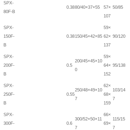
SPX-
0.38
80/40×37×55
57×
50/85
80F-B
107
SPX-
59×
150F-
0.38
150/45×42×85
62×
90/120
B
137
SPX-
59×
200/45×45×10
200F-
0.5
64×
95/138
0
B
152
SPX-
62×
250/48×49×10
103/14
250F-
0.55
68×
7
7
B
159
SPX-
66×
300/52×50×11
115/15
300F-
0.6
69×
7
7