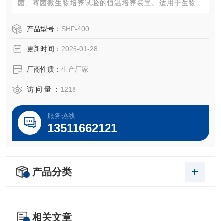
菌、霉菌微生物培养试验的恒温培养装置。适用于生物工
程、医学研究、卫生防疫、环境保护、药检、畜牧、水产、
院校、水体分析和BOD测定、植物栽培、保存等领域从事科
产品型号：
SHP-400
研和生产使用的理想设备。
更新时间：
2026-01-28
厂商性质：
生产厂家
访 问 量 ：
1218
服务热线
13511662121
产品分类
相关文章