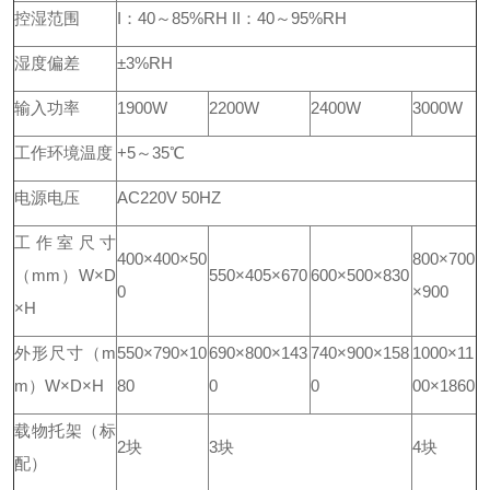
控湿范围
I：40～85%RH II：40～95%RH
湿度偏差
±3%RH
输入功率
1900W
2200W
2400W
3000W
工作环境温度
+5～35℃
电源电压
AC220V 50HZ
工作室尺寸
400×400×50
800×700
（mm）W×D
550×405×670
600×500×830
0
×900
×H
外形尺寸
（m
550×790×10
690×800×143
740×900×158
1000×11
m）W×D×H
80
0
0
00×1860
载物托架（标
2块
3块
4块
配）