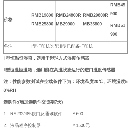
RMB45
900
RMB19800
RMB24800
R
RMB29800
R
价格
RMB25800
MB29900
MB35800
RMB51
900
备注
I型打印机选配 II型已配备打印机
I
型恒温恒湿箱，选用干湿球方式湿度传感器
Ⅱ型恒温恒湿箱，选用能在高湿状态运行的进口湿度传感器
注：性能参数测试在空载条件下为：环境温度20℃，环境湿度5
0%RH
选购件:(增加选购件交货期7天)
1、RS232/485接口及通讯软件
￥600
2、液晶程序控制器
￥1500元