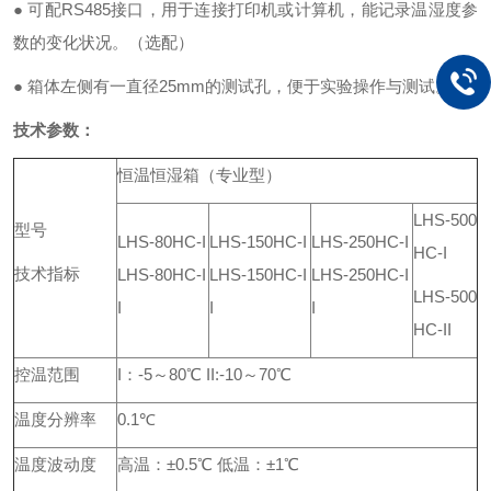
● 可配RS485接口，用于连接打印机或计算机，能记录温湿度参
数的变化状况。（选配）
● 箱体左侧有一直径25mm的测试孔，便于实验操作与测试。
技术参数：
恒温恒湿箱（专业型）
LHS-500
型号
LHS-80HC-I
LHS-150HC-I
LHS-250HC-I
HC-I
技术指标
LHS-80HC-I
LHS-150HC-I
LHS-250HC-I
LHS-500
I
I
I
HC-II
控温范围
I：-5～80℃ II:-10～70℃
温度分辨率
0.1℃
温度波动度
高温：±0.5℃ 低温：±1℃