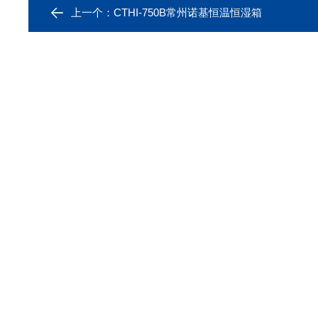
上一个：
CTHI-750B常州诺基恒温恒湿箱