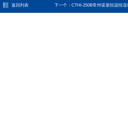
返回列表
下一个：
CTHI-250B常州诺基恒温恒湿