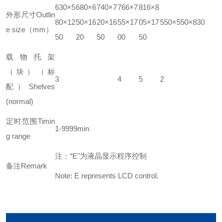
630×5
680×6
740×7
766×7
816×8
外形尺寸Outlin
80×12
50×16
20×16
55×17
05×17
550×550×830
e size（mm）
50
20
50
00
50
载物托架
（块）（标
3
4
5
2
配）Shelves
(normal)
定时范围Timin
1-9999min
g range
注：“E"为液晶显示程序控制
备注Remark
Note: E represents LCD control.