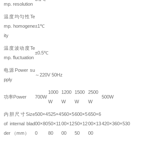
mp. resolution
温度均匀性Te
mp. homogene
±1℃
ity
温度波动度Te
±0.5℃
mp. fluctuation
电源Power su
～220V 50Hz
pply
1000
1200
1500
2500
功率Power
700W
500W
W
W
W
W
内胆尺寸Size
500×4
525×4
560×5
600×5
650×6
of internal blad
00×80
50×11
00×12
50×12
00×13
420×360×530
der （mm）
0
80
00
50
00