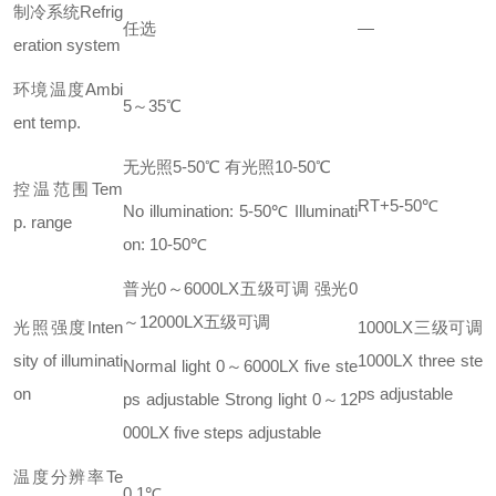
制冷系统Refrig
任选
—
eration system
环境温度Ambi
5～35℃
ent temp.
无光照5-50℃ 有光照10-50℃
控温范围Tem
RT+5-50℃
No illumination: 5-50℃ Illuminati
p. range
on: 10-50℃
普光0～6000LX五级可调 强光0
～12000LX五级可调
光照强度Inten
1000LX三级可调
sity of illuminati
1000LX three ste
Normal light 0～6000LX five ste
on
ps adjustable
ps adjustable Strong light 0～12
000LX five steps adjustable
温度分辨率Te
0.1℃