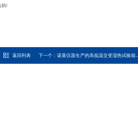
购!
返回列表
下一个：
诺基仪器生产的高低温交变湿热试验箱GDHJ-2050C享受诺基仪器优质售后服务