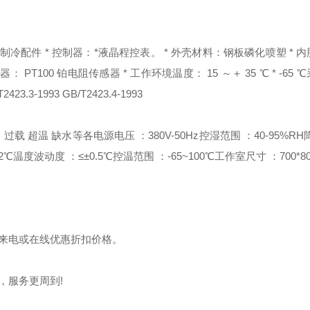
口制冷配件 * 控制器：*液晶程控表。 * 外壳材料：钢板磷化喷塑 * 
 PT100 铂电阻传感器 * 工作环境温度： 15 ～＋ 35 ℃ * -65
423.3-1993 GB/T2423.4-1993
 过载 超温 缺水等各
电源电压 ：380V-50Hz
控湿范围 ：40-95%RH
2℃
温度波动度 ：≤±0.5℃
控温范围 ：-65~100℃
工作室尺寸 ：700*80
敬请来电或在线优惠折扣价格。
，服务更周到!