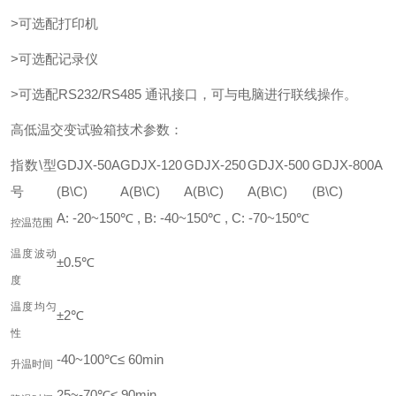
>可选配打印机
>可选配记录仪
>可选配RS232/RS485 通讯接口，可与电脑进行联线操作。
高低温交变试验箱技术参数：
指数\型
GDJX-50A
GDJX-120
GDJX-250
GDJX-500
GDJX-800A
号
(B\C)
A(B\C)
A(B\C)
A(B\C)
(B\C)
A: -20~150℃ , B: -40~150℃ , C: -70~150℃
控温范围
温度波动
±0.5℃
度
温度均匀
±2℃
性
-40~100℃≤ 60min
升温时间
25~-70℃≤ 90min