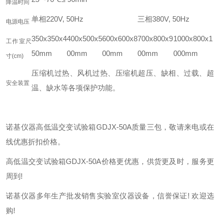
降温时间
单相220V, 50Hz
三相380V, 50Hz
电源电压
350x350x4
400x500x5
600x600x8
700x800x9
1000x800x1
工作室尺
50mm
00mm
00mm
00mm
000mm
寸(cm)
压缩机过热、风机过热、压缩机超压、缺相、过载、超
安全装置
温、缺水等各项保护功能。
诺基仪器高低温交变试验箱GDJX-50A质量三包，敬请来电或在
线优惠折扣价格。
高低温交变试验箱GDJX-50A价格更优惠，供货更及时，服务更
周到!
诺基仪器多年生产批发销售实验室仪器设备，信誉保证! 欢迎选
购!