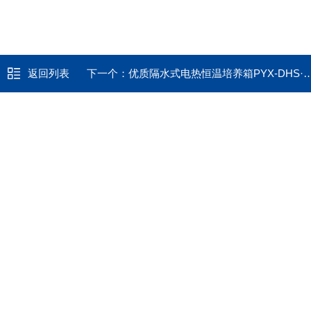
返回列表
下一个：
优质隔水式电热恒温培养箱PYX-DHS·600-BS*，售后有保障