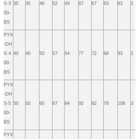
S·3
35
35
40
52
49
67
67
63
83
2
50-
BS
PYX
-DH
S·4
40
40
50
57
54
77
72
68
93
2
00-
BS
PYX
-DH
S·5
50
50
65
67
64
92
82
78
108
3
00-
BS
PYX