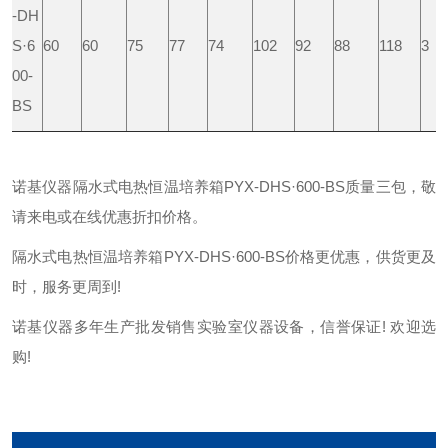
-DH
S·6
60
60
75
77
74
102
92
88
118
3
00-
BS
诺基仪器隔水式电热恒温培养箱PYX-DHS·600-BS质量三包，敬
请来电或在线优惠折扣价格。
隔水式电热恒温培养箱PYX-DHS·600-BS价格更优惠，供货更及
时，服务更周到!
诺基仪器多年生产批发销售实验室仪器设备，信誉保证! 欢迎选
购!