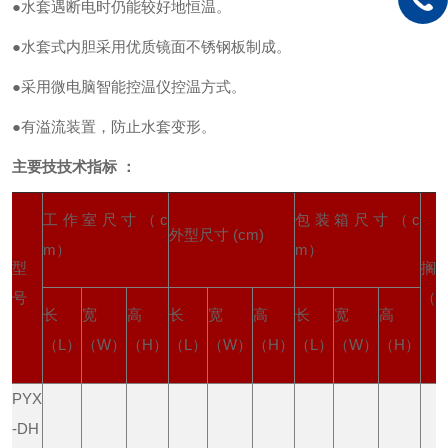
●水套遇断电时仍能较好地恒温。
●水套式内胆采用优质镜面不锈钢板制成。
●采用微电脑智能控温仪控温方式。
●有溢流装置，防止水套变形。
主要技技术指标 ：
工作室尺寸（
c
包装箱尺寸（
c
外型尺寸
(cm)
m
）
m
）
型
搁
号
（
长
宽
高
长
宽
高
长
宽
高
（
L
）
（
W
）
（
H
）
（
L
）
（
W
）
（
H
）
（
L
）
（
W
）
（
H
）
PYX
-DH