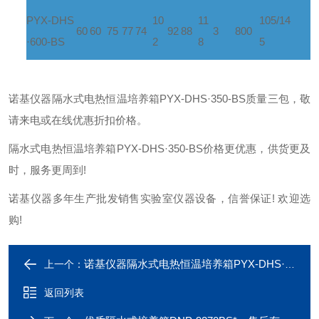
PYX-DHS
10
11
105/14
60
60
75
77
74
92
88
3
800
·600-BS
2
8
5
诺基仪器隔水式电热恒温培养箱PYX-DHS·350-BS质量三包，敬
请来电或在线优惠折扣价格。
隔水式电热恒温培养箱PYX-DHS·350-BS价格更优惠，供货更及
时，服务更周到!
诺基仪器多年生产批发销售实验室仪器设备，信誉保证! 欢迎选
购!
诺基仪器隔水式电热恒温培养箱PYX-DHS·350-BS*，欢迎采购咨询！
上一个：
返回列表