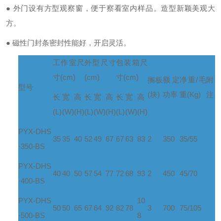
● 外门设有方型观察窗，便于察看室内样品。造型新颖美观大
方。
● 磁性门封条密封性能好，开启灵活。
工作室尺
外型尺寸
包装箱尺
寸
(cm)
(cm)
寸
(cm)
搁
板
额定
净重
/
毛
附
型
号
(
块
)
功率
重
(Kg)
注
长
宽
高
长
宽
高
长
宽
高
(L)
(W)
(H)
(L)
(W)
(H)
(L)
(W)
(H)
PYX-DHS
35
35
40
52
49
67
67
63
83
2
350
35/55
·350-BS
PYX-DHS
40
40
50
57
54
77
72
68
93
2
450
45/70
·400-BS
PYX-DHS
10
50
50
65
67
64
92
82
78
3
700
75/105
·500-BS
8