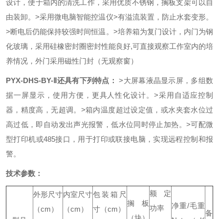
设计，便于箱内的清洗工作，采用优质不锈钢，搁板支架可以自
由装卸。
>采用微电脑智能控温仪
>有溢流装置，防止水套变形。
>断电后仍能保持较强时间恒温。
>
培养箱
为复门设计，内门为钢
化玻璃，采用硅橡密封圈密封性能良好,可直接观察工作室内的培
养情况，外门采用磁性门封（无观察窗）
PYX-DHS-BY-Ⅱ还具有下列特点：
>大屏幕液晶显示屏，多组数
据一屏显示，使用方便，更具人性化设计。
>采用自适应控制
器，精度高，无超调。
>箱内温度超过设定值，或水夹套水位过
高过低，即自动发出声光报警，低水位同时停止加热。
>可配微
型打印机或485接口，用于打印或联接电脑，实现远程控制和报
警。
技术参数：
额定
外形尺寸
内室尺寸
包装箱尺
搁板
净重
/
毛重
功率
（
cm
）
（
cm
）
寸（
cm
）
备
（块）