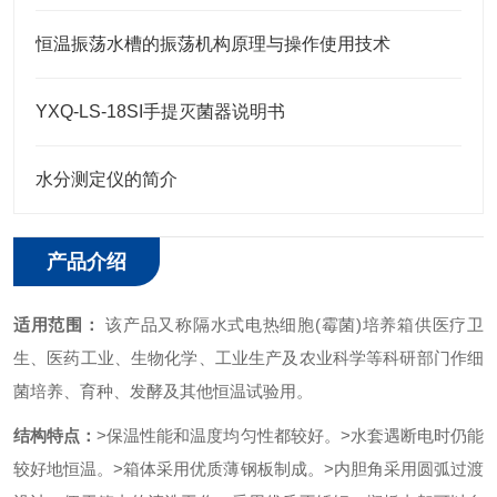
恒温振荡水槽的振荡机构原理与操作使用技术
YXQ-LS-18SI手提灭菌器说明书
水分测定仪的简介
产品介绍
适用范围：
该产品又称隔水式电热细胞(霉菌)
培养箱
供医疗卫
生、医药工业、生物化学、工业生产及农业科学等科研部门作细
菌培养、育种、发酵及其他恒温试验用。
结构特点：
>保温性能和温度均匀性都较好。
>水套遇断电时仍能
较好地恒温。
>箱体采用优质薄钢板制成。
>内胆角采用圆弧过渡