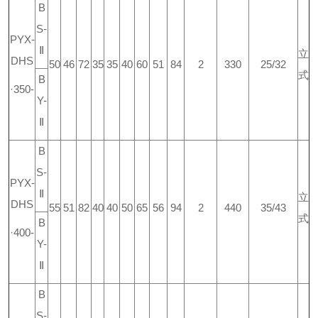
B
S-
PYX-
Ⅱ
立
DHS
50
46
72
35
35
40
60
51
84
2
330
25/32
式
B
·350-
Y-
Ⅱ
B
S-
PYX-
Ⅱ
立
DHS
55
51
82
40
40
50
65
56
94
2
440
35/43
式
B
·400-
Y-
Ⅱ
B
S-