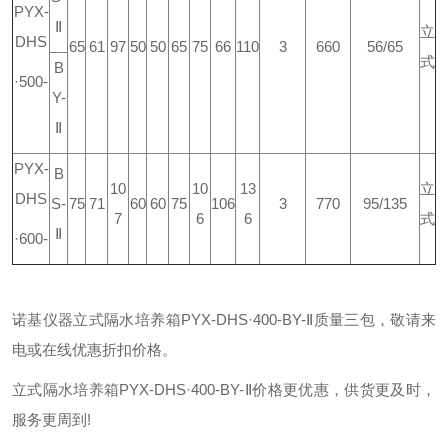
PYX-
Ⅱ
立
DHS
65
61
97
50
50
65
75
66
110
3
660
56/65
式
B
·500-
Y-
Ⅱ
PYX-
B
10
10
13
立
DHS
S-
75
71
60
60
75
106
3
770
95/135
7
6
6
式
Ⅱ
·600-
诺基仪器立式隔水培养箱PYX-DHS·400-BY-Ⅱ质量三包，敬请来
电或在线优惠折扣价格。
立式隔水培养箱PYX-DHS·400-BY-Ⅱ价格更优惠，供货更及时，
服务更周到!