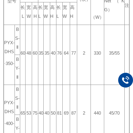
型号
Net
（
K
注
长
宽
高
长
宽
高
长
宽
高
G
）
L
W
H
L
W
H
L
W
H
（
W
）
B
S-
PYX-
Ⅱ
DHS
60
48
60
35
35
40
76
64
77
2
330
35/55
B
·350-
Y-
Ⅱ
B
S-
PYX-
Ⅱ
DHS
65
53
75
40
40
50
81
69
87
2
440
45/70
B
·400-
Y-