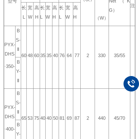
型号
Net
（
K
注
长
宽
高
长
宽
高
长
宽
高
G
）
L
W
H
L
W
H
L
W
H
（
W
）
B
S-
PYX-
Ⅱ
DHS
60
48
60
35
35
40
76
64
77
2
330
35/55
B
·350-
Y-
Ⅱ
B
S-
PYX-
Ⅱ
DHS
65
53
75
40
40
50
81
69
87
2
440
45/70
B
·400-
Y-