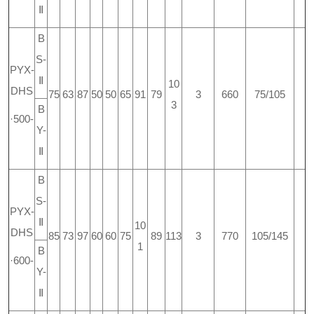
Ⅱ
B
S-
PYX-
Ⅱ
10
DHS
75
63
87
50
50
65
91
79
3
660
75/105
3
B
·500-
Y-
Ⅱ
B
S-
PYX-
Ⅱ
10
DHS
85
73
97
60
60
75
89
113
3
770
105/145
1
B
·600-
Y-
Ⅱ