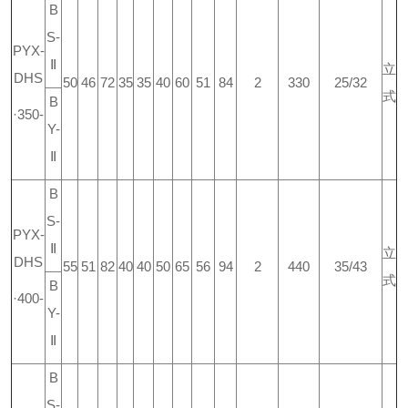
B
S-
PYX-
Ⅱ
立
DHS
50
46
72
35
35
40
60
51
84
2
330
25/32
式
B
·350-
Y-
Ⅱ
B
S-
PYX-
Ⅱ
立
DHS
55
51
82
40
40
50
65
56
94
2
440
35/43
式
B
·400-
Y-
Ⅱ
B
S-