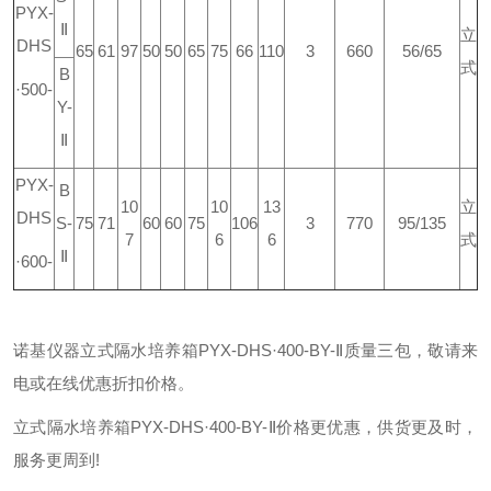
PYX-
Ⅱ
立
DHS
65
61
97
50
50
65
75
66
110
3
660
56/65
式
B
·500-
Y-
Ⅱ
PYX-
B
10
10
13
立
DHS
S-
75
71
60
60
75
106
3
770
95/135
7
6
6
式
Ⅱ
·600-
诺基仪器立式隔水培养箱PYX-DHS·400-BY-Ⅱ质量三包，敬请来
电或在线优惠折扣价格。
立式隔水培养箱PYX-DHS·400-BY-Ⅱ价格更优惠，供货更及时，
服务更周到!