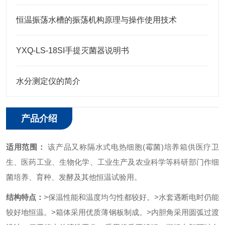
恒温振荡水槽的振荡机构原理与操作使用技术
YXQ-LS-18SI手提灭菌器说明书
水分测定仪的简介
产品介绍
适用范围：
该产品又称隔水式电热细胞(霉菌)
培养箱
供医疗卫
生、医药工业、生物化学、工业生产及农业科学等科研部门作细
菌培养、育种、发酵及其他恒温试验用。
结构特点：
>保温性能和温度均匀性都较好。
>水套遇断电时仍能
较好地恒温。
>箱体采用优质薄钢板制成。
>内胆角采用圆弧过渡