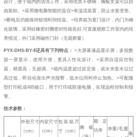
设计，便于箱内的清洗工作，采用优质不锈钢，搁板支架可以自
由装卸。
>采用微电脑智能控温仪
>有溢流装置，防止水套变形。
>断电后仍能保持较强时间恒温。
>
培养箱
为复门设计，内门为钢
化玻璃，采用硅橡密封圈密封性能良好,可直接观察工作室内的培
养情况，外门采用磁性门封（无观察窗）
PYX-DHS-BY-Ⅱ还具有下列特点：
>大屏幕液晶显示屏，多组数
据一屏显示，使用方便，更具人性化设计。
>采用自适应控制
器，精度高，无超调。
>箱内温度超过设定值，或水夹套水位过
高过低，即自动发出声光报警，低水位同时停止加热。
>可配微
型打印机或485接口，用于打印或联接电脑，实现远程控制和报
警。
技术参数：
额定
外形尺寸
内室尺寸
包装箱尺
搁板
净重
/
毛重
功率
（
cm
）
（
cm
）
寸（
cm
）
备
（块）