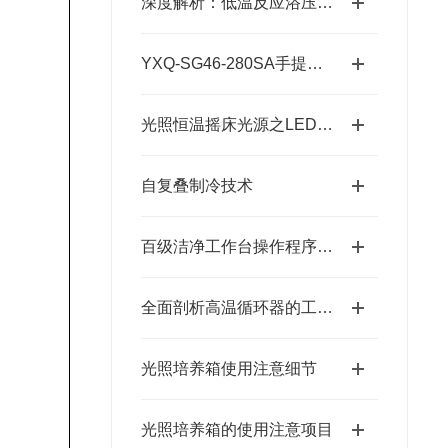
深度解析：低温反应浴压缩机过热保护及常见故障排查
YXQ-SG46-280SA手提灭菌器说明书
光照恒温摇床光源之LED灯和白炽灯的区别
自复叠制冷技术
百级洁净工作台操作程序及使用规范
全面剖析高温循环器的工作运行机制及操作维护维修指南
光照培养箱使用注意细节
光照培养箱的使用注意项目