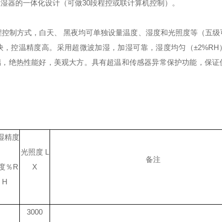
湿器的一体化设计（可做30段程控或联计算机控制）。
程控制方式，白天、 黑夜均可单独设量温度、湿度和光照度等（五级
快，控温精度高。
采用超微波加湿，加湿可靠，湿度均匀（±2%RH
璃，绝热性能好，美观大方。
具有超温和传感器异常保护功能，保证
湿精度
光照度
L
备注
度％
R
X
H
3000