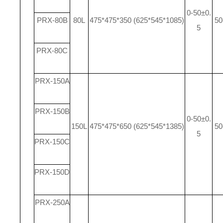
0-50±0.
PRX-80B
80L
475*475*350 (625*545*1085)
50
5
PRX-80C
PRX-150A
PRX-150B
0-50±0.
150L
475*475*650 (625*545*1385)
50
5
PRX-150C
PRX-150D
PRX-250A