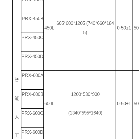
PRX-450B
605*600*1205 (740*660*184
450L
0-50±1
50
5)
PRX-450C
PRX-450D
PRX-600A
智
PRX-600B
1200*530*900
能
600L
0-50±1
50
(1340*595*1640)
PRX-600C
人
PRX-600D
工