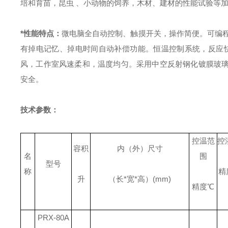
培和育苗，昆虫 、小动物的饲养，木材、建材的性能试验等加
*性能特点：
微电脑全自动控制、触摸开关，操作简便。
可编
有掉电记忆、掉电时间自动补偿功能。
恒温控制系统，反应
风，工作室风速柔和，温度均匀。
采用中空反射钢化镀膜玻
安全。
技术参数：
控温范
控
容积
内（外）尺寸
名
围
型号
称
精
升
（长
*
宽
*
高）
(mm)
精度
℃
PRX-80A