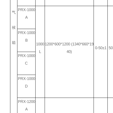
PRX-1000
气
A
候
PRX-1000
B
箱
1000
1200*600*1200 (1340*660*19
0-50±1
50
L
40)
PRX-1000
C
PRX-1000
D
PRX-1200
A