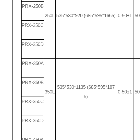
PRX-250B
250L
535*530*920 (685*595*1665)
0-50±1
50
PRX-250C
PRX-250D
PRX-350A
PRX-350B
535*530*1135 (685*595*187
350L
0-50±1
50
5)
PRX-350C
PRX-350D
PRX-450A