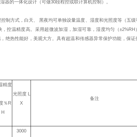
湿器的一体化设计（可做30段程控或联计算机控制）。
程控制方式，白天、 黑夜均可单独设量温度、湿度和光照度等（五级
快，控温精度高。
采用超微波加湿，加湿可靠，湿度均匀（±2%RH
璃，绝热性能好，美观大方。
具有超温和传感器异常保护功能，保证
湿精度
光照度
L
备注
度％
R
X
H
3000