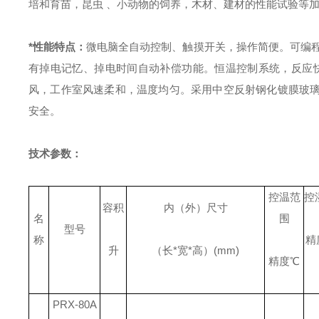
培和育苗，昆虫 、小动物的饲养，木材、建材的性能试验等加
*性能特点：
微电脑全自动控制、触摸开关，操作简便。
可编
有掉电记忆、掉电时间自动补偿功能。
恒温控制系统，反应
风，工作室风速柔和，温度均匀。
采用中空反射钢化镀膜玻
安全。
技术参数：
控温范
控
容积
内（外）尺寸
名
围
型号
称
精
升
（长
*
宽
*
高）
(mm)
精度
℃
PRX-80A