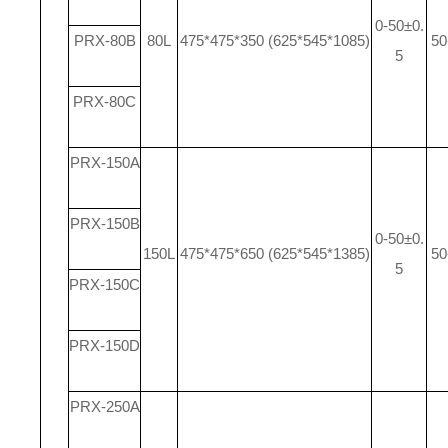
0-50±0.
PRX-80B
80L
475*475*350 (625*545*1085)
50
5
PRX-80C
PRX-150A
PRX-150B
0-50±0.
150L
475*475*650 (625*545*1385)
50
5
PRX-150C
PRX-150D
PRX-250A