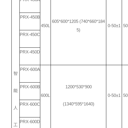
PRX-450B
605*600*1205 (740*660*184
450L
0-50±1
50
5)
PRX-450C
PRX-450D
PRX-600A
智
PRX-600B
1200*530*900
能
600L
0-50±1
50
(1340*595*1640)
PRX-600C
人
PRX-600D
工