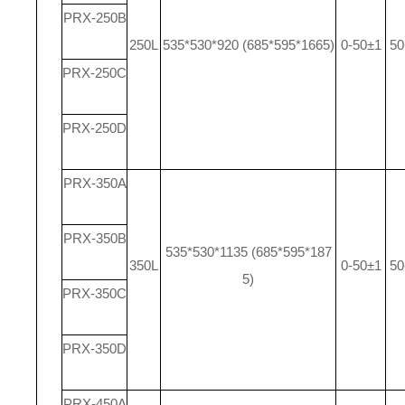
PRX-250B
250L
535*530*920 (685*595*1665)
0-50±1
50
PRX-250C
PRX-250D
PRX-350A
PRX-350B
535*530*1135 (685*595*187
350L
0-50±1
50
5)
PRX-350C
PRX-350D
PRX-450A