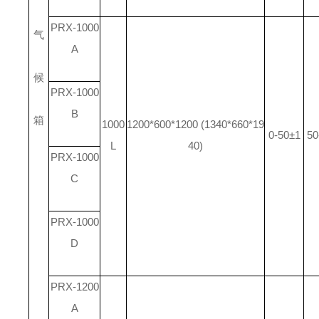
PRX-1000
气
A
候
PRX-1000
B
箱
1000
1200*600*1200 (1340*660*19
0-50±1
50
L
40)
PRX-1000
C
PRX-1000
D
PRX-1200
A