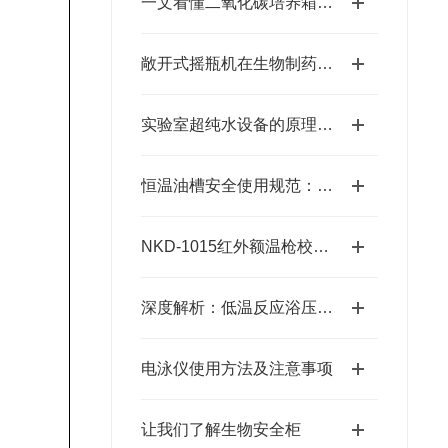
一文看懂二氧化碳培养箱结构、分类及行业用途汇总
敞开式摇瓶机在生物制药公司的应用实例
实验室超纯水设备的原理及纯化过程
恒温油槽安全使用规范：防烫伤、防漏电、防油品泄漏的安全措施
NKD-1015红外额温枪校准检测槽
深度解析：低温反应浴压缩机过热保护及常见故障排查
电泳仪使用方法及注意事项
让我们了解生物安全柜