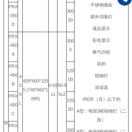
不锈钢搁架
PRX
300
-350
紫外消毒灯
00
D
液晶显示
PRX
彩色显示
300
-450
0
唤气功能
A
容积
PRX
120
-450
植物灯
4
00
605*600*120
B
5
0-50
50-9
加湿器
5 (740*660*1
0
±1
5±2
PRX
845)
450
升
（含）以下的
220
L
-450
00
A
型：每面
3
根植物灯（二
C
面）
智
PRX
300
B
型：每面
8
根植物灯（二