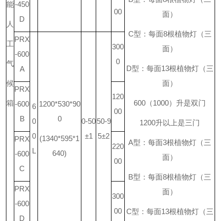
能
-450
00
面）
D
人
C
型：每面
8
根植物灯（三
PRX
工
300
面）
-600
0
气
D
型：每面
13
根植物灯（三
A
候
面）
PRX
120
箱
600
（
1000
）升是双门
-600
1200*530*90
6
00
B
0
0
0-50
50-9
1200
升
以上是三门
0
±1
5±2
(1340*595*1
PRX
A
型：每面
3
根植物灯（三
220
L
640)
-600
面）
00
C
B
型：每面
8
根植物灯（三
PRX
面）
300
-600
00
C
型：每面
13
根植物灯（三
D