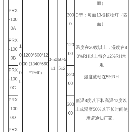
面）
PRX
300
D
型：每面
13
根植物灯（四
-100
0
面）
0A
PRX
120
1
温度在
30
度以上，湿度在
8
-100
00
0
1200*600*12
0%RH
以上符合
±2%RH
常
0B
0-50
50-9
0
00 (1340*660
规
±1
5±2
PRX
0
*1940)
220
湿度波动在
5%RH
-100
L
00
0C
PRX
低温
8
度以下和高温
42
度以
300
-100
上或湿度
50%
以下长时间使
00
0D
用请通知厂家。
PRX