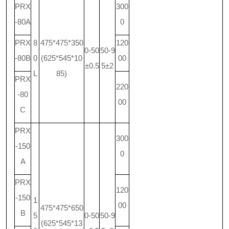
PRX
300
-80A
0
PRX
8
475*475*350
120
0-50
50-9
-80B
0
(625*545*10
00
±0.5
5±2
L
85)
PRX
220
-80
00
C
PRX
300
-150
0
A
PRX
120
-150
1
00
475*475*650
B
5
0-50
50-9
(625*545*13