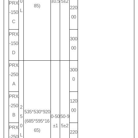
0
±0.5
5±2
PRX
85)
220
L
-150
00
C
PRX
300
-150
00
D
PRX
300
-250
0
A
PRX
120
-250
2
00
535*530*920
B
5
0-50
50-9
(685*595*16
0
±1
5±2
PRX
65)
220
L
-250