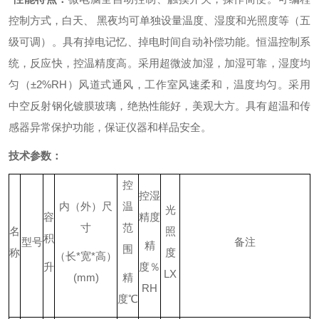
控制方式，白天、 黑夜均可单独设量温度、湿度和光照度等（五
级可调）。
具有掉电记忆、掉电时间自动补偿功能。
恒温控制系
统，反应快，控温精度高。
采用超微波加湿，加湿可靠，湿度均
匀（±2%RH）
风道式通风，工作室风速柔和，温度均匀。
采用
中空反射钢化镀膜玻璃，绝热性能好，美观大方。
具有超温和传
感器异常保护功能，保证
仪器
和样品安全。
技术参数：
控
控湿
内（外）尺
温
光
容
精度
寸
范
名
照
积
型号
备注
精
围
称
度
（长
*
宽
*
高）
升
度％
LX
(mm)
精
RH
度
℃