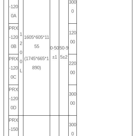
300
-120
0
0A
PRX
120
1
-120
1605*605*11
00
2
0B
55
0-50
50-9
0
±1
5±2
(1745*665*1
PRX
0
220
890)
-120
L
00
0C
PRX
300
-120
00
0D
PRX
300
-150
0