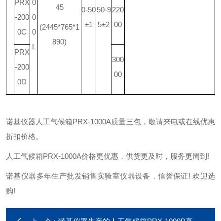
PRX
0
45
0-50
50-9
220
-200
0
±1
5±2
00
(2445*765*1
0C
0
890)
L
PRX
300
-200
00
0D
诺基仪器人工气候箱PRX-1000A质量三包，敬请来电或在线优惠
折扣价格。
人工气候箱PRX-1000A价格更优惠，供货更及时，服务更周到!
诺基仪器多年生产批发销售实验室仪器设备，信誉保证! 欢迎选
购!