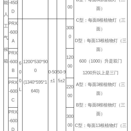
能
-450
00
面）
D
人
C
型：每面
8
根植物灯（三
PRX
工
300
面）
-600
0
气
D
型：每面
13
根植物灯（三
A
候
面）
PRX
120
箱
600
（
1000
）升是双门
-600
1200*530*90
6
00
B
0
0
0-50
50-9
1200
升
以上是三门
0
±1
5±2
(1340*595*1
PRX
A
型：每面
3
根植物灯（三
220
L
640)
-600
面）
00
C
B
型：每面
8
根植物灯（三
PRX
面）
300
-600
00
C
型：每面
13
根植物灯（三
D