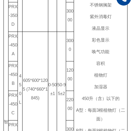
不锈钢搁架
PRX
300
-350
紫外消毒灯
00
D
液晶显示
PRX
彩色显示
300
-450
0
唤气功能
A
容积
PRX
120
-450
植物灯
4
00
605*600*120
B
5
0-50
50-9
加湿器
5 (740*660*1
0
±1
5±2
PRX
845)
450
升
（含）以下的
220
L
-450
00
A
型：每面
3
根植物灯（二
C
面）
智
PRX
300
B
型：每面
8
根植物灯（二