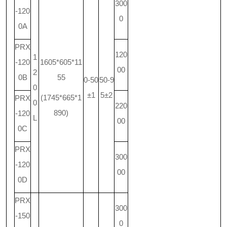
300
-120
0
0A
PRX
120
1
-120
1605*605*11
00
2
0B
55
0-50
50-9
0
±1
5±2
(1745*665*1
PRX
0
220
890)
-120
L
00
0C
PRX
300
-120
00
0D
PRX
300
-150
0