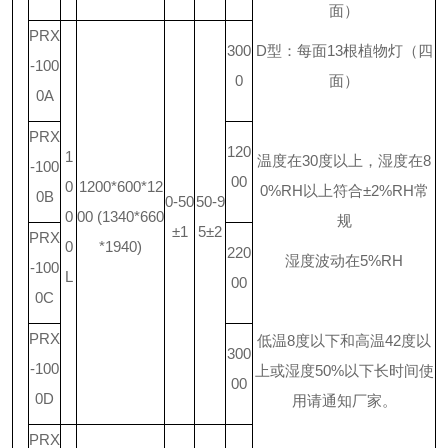
面）
PRX
300
D
型：每面
13
根植物灯（四
-100
0
面）
0A
PRX
120
1
温度在
30
度以上，湿度在
8
-100
00
0
1200*600*12
0%RH
以上符合
±2%RH
常
0B
0-50
50-9
0
00 (1340*660
规
±1
5±2
PRX
0
*1940)
220
湿度波动在
5%RH
-100
L
00
0C
PRX
低温
8
度以下和高温
42
度以
300
-100
上或湿度
50%
以下长时间使
00
0D
用请通知厂家。
PRX