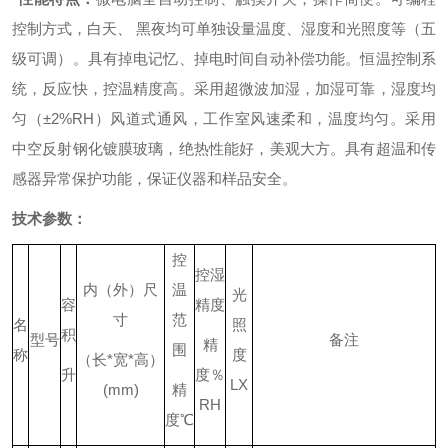
控制方式，白天、 黑夜均可单独设量温度、湿度和光照度等（五
级可调）。
具有掉电记忆、掉电时间自动补偿功能。
恒温控制系
统，反应快，控温精度高。
采用超微波加湿，加湿可靠，湿度均
匀（±2%RH）
风道式通风，工作室风速柔和，温度均匀。
采用
中空反射钢化镀膜玻璃，绝热性能好，美观大方。
具有超温和传
感器异常保护功能，保证
仪器
和样品安全。
技术参数：
控
控湿
内（外）尺
温
光
容
精度
寸
范
名
照
积
型号
备注
精
围
称
度
（长
*
宽
*
高）
升
度％
LX
(mm)
精
RH
度
℃