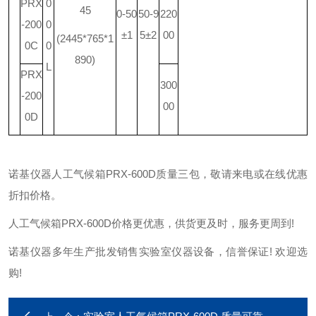
PRX
0
45
0-50
50-9
220
-200
0
±1
5±2
00
(2445*765*1
0C
0
890)
L
PRX
300
-200
00
0D
诺基仪器人工气候箱PRX-600D质量三包，敬请来电或在线优惠
折扣价格。
人工气候箱PRX-600D价格更优惠，供货更及时，服务更周到!
诺基仪器多年生产批发销售实验室仪器设备，信誉保证! 欢迎选
购!