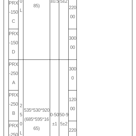
0
±0.5
5±2
PRX
85)
220
L
-150
00
C
PRX
300
-150
00
D
PRX
300
-250
0
A
PRX
120
-250
2
00
535*530*920
B
5
0-50
50-9
(685*595*16
0
±1
5±2
PRX
65)
220
L
-250