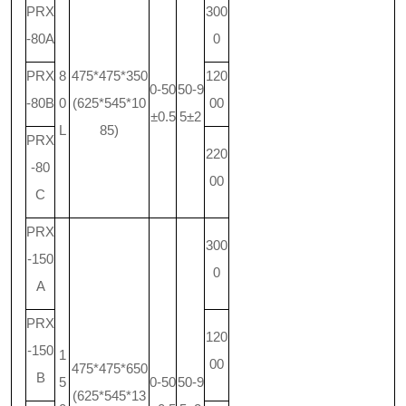
PRX
300
-80A
0
PRX
8
475*475*350
120
0-50
50-9
-80B
0
(625*545*10
00
±0.5
5±2
L
85)
PRX
220
-80
00
C
PRX
300
-150
0
A
PRX
120
-150
1
00
475*475*650
B
5
0-50
50-9
(625*545*13