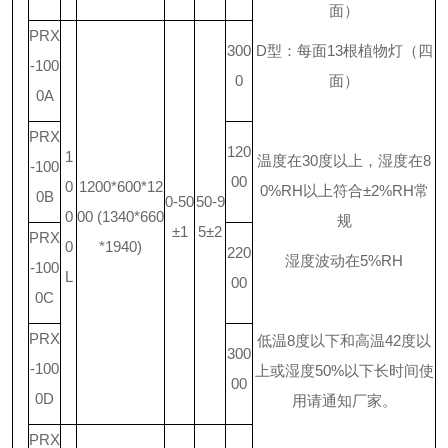
面）
PRX
300
D
型：每面
13
根植物灯（四
-100
0
面）
0A
PRX
120
1
温度在
30
度以上，湿度在
8
-100
00
0
1200*600*12
0%RH
以上符合
±2%RH
常
0B
0-50
50-9
0
00 (1340*660
规
±1
5±2
PRX
0
*1940)
220
湿度波动在
5%RH
-100
L
00
0C
PRX
低温
8
度以下和高温
42
度以
300
-100
上或湿度
50%
以下长时间使
00
0D
用请通知厂家。
PRX