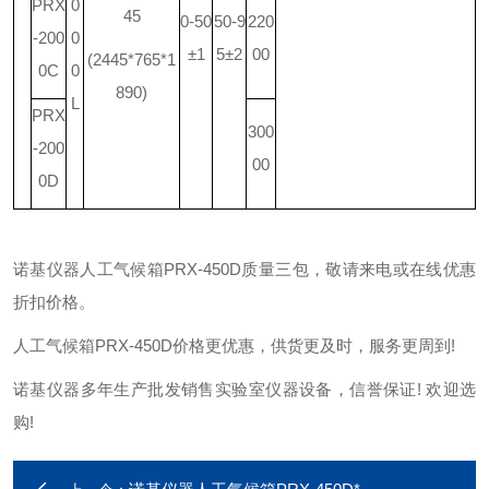
PRX
0
45
0-50
50-9
220
-200
0
±1
5±2
00
(2445*765*1
0C
0
890)
L
PRX
300
-200
00
0D
诺基仪器人工气候箱PRX-450D质量三包，敬请来电或在线优惠
折扣价格。
人工气候箱PRX-450D价格更优惠，供货更及时，服务更周到!
诺基仪器多年生产批发销售实验室仪器设备，信誉保证! 欢迎选
购!