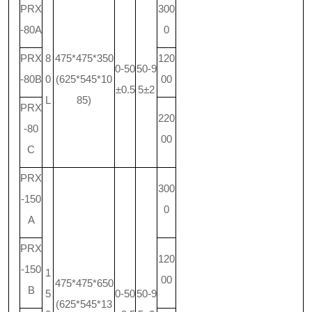
PRX
300
-80A
0
PRX
8
475*475*350
120
0-50
50-9
-80B
0
(625*545*10
00
±0.5
5±2
L
85)
PRX
220
-80
00
C
PRX
300
-150
0
A
PRX
120
-150
1
00
475*475*650
B
5
0-50
50-9
(625*545*13