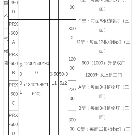
能
-450
00
面）
D
人
C
型：每面
8
根植物灯（三
PRX
工
300
面）
-600
0
气
D
型：每面
13
根植物灯（三
A
候
面）
PRX
120
箱
600
（
1000
）升是双门
-600
1200*530*90
6
00
B
0
0
0-50
50-9
1200
升
以上是三门
0
±1
5±2
(1340*595*1
PRX
A
型：每面
3
根植物灯（三
220
L
640)
-600
面）
00
C
B
型：每面
8
根植物灯（三
PRX
面）
300
-600
00
C
型：每面
13
根植物灯（三
D