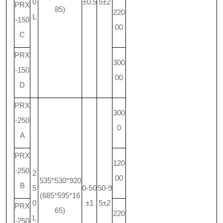
0
±0.5
5±2
PRX
85)
220
L
-150
00
C
PRX
300
-150
00
D
PRX
300
-250
0
A
PRX
120
-250
2
00
535*530*920
B
5
0-50
50-9
(685*595*16
0
±1
5±2
PRX
65)
220
L
-250