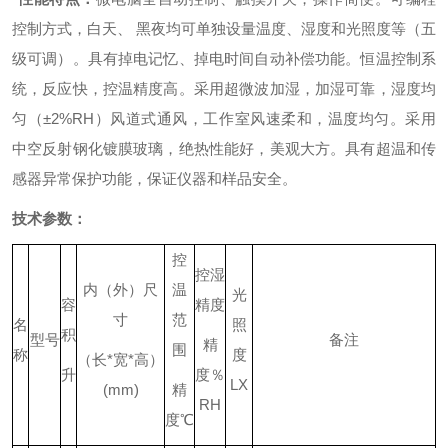
控制方式，白天、 黑夜均可单独设量温度、湿度和光照度等（五
级可调）。
具有掉电记忆、掉电时间自动补偿功能。
恒温控制系
统，反应快，控温精度高。
采用超微波加湿，加湿可靠，湿度均
匀（±2%RH）
风道式通风，工作室风速柔和，温度均匀。
采用
中空反射钢化镀膜玻璃，绝热性能好，美观大方。
具有超温和传
感器异常保护功能，保证
仪器
和样品安全。
技术参数：
控
控湿
内（外）尺
温
光
容
精度
寸
范
名
照
积
型号
备注
精
围
称
度
（长
*
宽
*
高）
升
度％
LX
(mm)
精
RH
度
℃