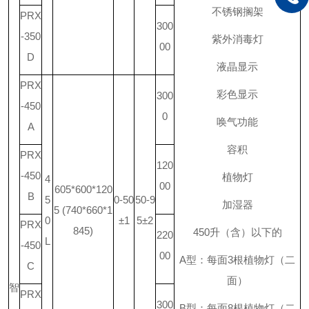
不锈钢搁架
PRX
300
-350
紫外消毒灯
00
D
液晶显示
PRX
彩色显示
300
-450
0
唤气功能
A
容积
PRX
120
-450
植物灯
4
00
605*600*120
B
5
0-50
50-9
加湿器
5 (740*660*1
0
±1
5±2
PRX
845)
450
升
（含）以下的
220
L
-450
00
A
型：每面
3
根植物灯（二
C
面）
智
PRX
300
B
型：每面
8
根植物灯（二