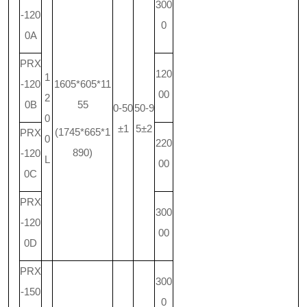
300
-120
0
0A
PRX
120
1
-120
1605*605*11
00
2
0B
55
0-50
50-9
0
±1
5±2
(1745*665*1
PRX
0
220
890)
-120
L
00
0C
PRX
300
-120
00
0D
PRX
300
-150
0