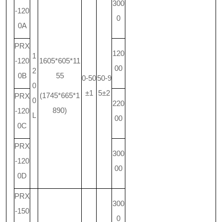
300
-120
0
0A
PRX
120
1
-120
1605*605*11
00
2
0B
55
0-50
50-9
0
±1
5±2
(1745*665*1
PRX
0
220
890)
-120
L
00
0C
PRX
300
-120
00
0D
PRX
300
-150
0