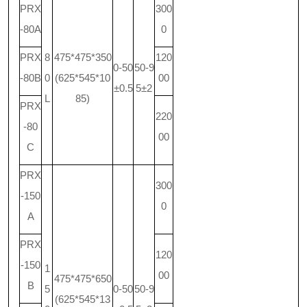
PRX
300
-80A
0
PRX
8
475*475*350
120
0-50
50-9
-80B
0
(625*545*10
00
±0.5
5±2
L
85)
PRX
220
-80
00
C
PRX
300
-150
0
A
PRX
120
-150
1
00
475*475*650
B
5
0-50
50-9
(625*545*13