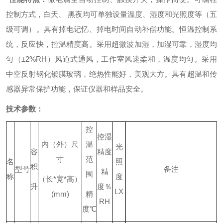
控制方式，白天、 黑夜均可单独设量温度、湿度和光照度等（五
级可调）。
具有掉电记忆、掉电时间自动补偿功能。
恒温控制系
统，反应快，控温精度高。
采用超微波加湿，加湿可靠，湿度均
匀（±2%RH）
风道式通风，工作室风速柔和，温度均匀。
采用
中空反射钢化镀膜玻璃，绝热性能好，美观大方。
具有超温和传
感器异常保护功能，保证
仪器
和样品安全。
技术参数：
控
控湿
内（外）尺
温
光
容
精度
寸
范
名
照
积
型号
备注
精
围
称
度
（长
*
宽
*
高）
升
度％
LX
(mm)
精
RH
度
℃