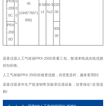
PRX
0
45
0-50
50-9
220
-200
0
±1
5±2
00
(2445*765*1
0C
0
890)
L
PRX
300
-200
00
0D
诺基仪器人工气候箱PRX-250D质量三包，敬请来电或在线优惠
折扣价格。
人工气候箱PRX-250D价格更优惠，供货更及时，服务更周到!
诺基仪器多年生产批发销售实验室仪器设备，信誉保证! 欢迎选
购!