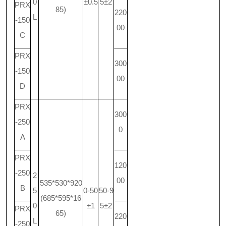
0
±0.5
5±2
PRX
85)
220
L
-150
00
C
PRX
300
-150
00
D
PRX
300
-250
0
A
PRX
120
-250
2
00
535*530*920
B
5
0-50
50-9
(685*595*16
0
±1
5±2
PRX
65)
220
L
-250