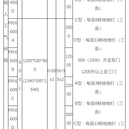
能
-450
00
面）
D
人
C
型：每面
8
根植物灯（三
PRX
工
300
面）
-600
0
气
D
型：每面
13
根植物灯（三
A
候
面）
PRX
120
箱
600
（
1000
）升是双门
-600
1200*530*90
6
00
B
0
0
0-50
50-9
1200
升
以上是三门
0
±1
5±2
(1340*595*1
PRX
A
型：每面
3
根植物灯（三
220
L
640)
-600
面）
00
C
B
型：每面
8
根植物灯（三
PRX
面）
300
-600
00
C
型：每面
13
根植物灯（三
D