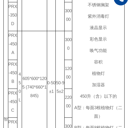
不锈钢搁架
PRX
300
-350
紫外消毒灯
00
D
液晶显示
PRX
彩色显示
300
-450
0
唤气功能
A
容积
PRX
120
-450
植物灯
4
00
605*600*120
B
5
0-50
50-9
加湿器
5 (740*660*1
0
±1
5±2
PRX
845)
450
升
（含）以下的
220
L
-450
00
A
型：每面
3
根植物灯（二
C
面）
智
PRX
300
B
型：每面
8
根植物灯（二