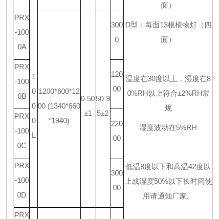
面）
PRX
300
D
型：每面
13
根植物灯（四
-100
0
面）
0A
PRX
120
1
温度在
30
度以上，湿度在
8
-100
00
0
1200*600*12
0%RH
以上符合
±2%RH
常
0B
0-50
50-9
0
00 (1340*660
规
±1
5±2
PRX
0
*1940)
220
湿度波动在
5%RH
-100
L
00
0C
PRX
低温
8
度以下和高温
42
度以
300
-100
上或湿度
50%
以下长时间使
00
0D
用请通知厂家。
PRX