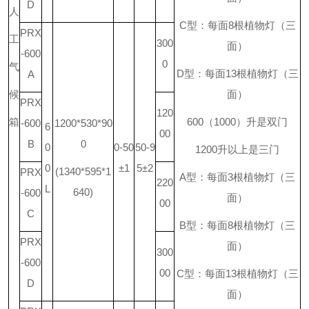
D
人
C
型：每面
8
根植物灯（三
PRX
工
300
面）
-600
0
气
D
型：每面
13
根植物灯（三
A
候
面）
PRX
120
箱
600
（
1000
）升是双门
-600
1200*530*90
6
00
B
0
0
0-50
50-9
1200
升
以上是三门
0
±1
5±2
(1340*595*1
PRX
A
型：每面
3
根植物灯（三
220
L
640)
-600
面）
00
C
B
型：每面
8
根植物灯（三
PRX
面）
300
-600
00
C
型：每面
13
根植物灯（三
D
面）