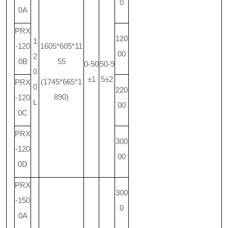
0
0A
PRX
120
1
-120
1605*605*11
00
2
0B
55
0-50
50-9
0
±1
5±2
(1745*665*1
PRX
0
220
890)
-120
L
00
0C
PRX
300
-120
00
0D
PRX
300
-150
0
0A