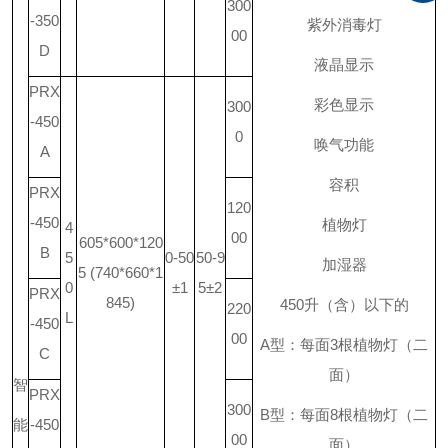
300
-350
紫外消毒灯
00
D
液晶显示
PRX
彩色显示
300
-450
0
唤气功能
A
容积
PRX
120
-450
植物灯
4
00
605*600*120
B
5
0-50
50-9
加湿器
5 (740*660*1
0
±1
5±2
PRX
845)
450
升
（含）以下的
220
L
-450
00
A
型：每面
3
根植物灯（二
C
面）
智
PRX
300
B
型：每面
8
根植物灯（二
能
-450
00
面）