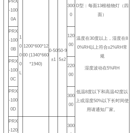
PRX
300
D
型：每面
13
根植物灯（四
-100
0
面）
0A
PRX
120
1
温度在
30
度以上，湿度在
8
-100
00
0
1200*600*12
0%RH
以上符合
±2%RH
常
0B
0-50
50-9
0
00 (1340*660
规
±1
5±2
PRX
0
*1940)
220
湿度波动在
5%RH
-100
L
00
0C
PRX
低温
8
度以下和高温
42
度以
300
-100
上或湿度
50%
以下长时间使
00
0D
用请通知厂家。
PRX
300
-120