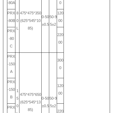
-80A
0
PRX
8
475*475*350
120
0-50
50-9
-80B
0
(625*545*10
00
±0.5
5±2
L
85)
PRX
220
-80
00
C
PRX
300
-150
0
A
PRX
120
-150
1
00
475*475*650
B
5
0-50
50-9
(625*545*13
0
±0.5
5±2
PRX
85)
220