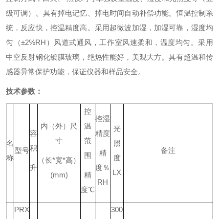
级可调）。
具有掉电记忆、掉电时间自动补偿功能。
恒温控制系
统，反应快，控温精度高。
采用超微波加湿，加湿可靠，湿度均
匀（±2%RH）
风道式通风，工作室风速柔和，温度均匀。
采用
中空反射钢化镀膜玻璃，绝热性能好，美观大方。
具有超温和传
感器异常保护功能，保证仪器和样品安全。
技术参数：
控
控湿
内（外）尺
温
光
容
精度
寸
范
名
照
积
型号
备注
精
围
称
度
（长
*
宽
*
高）
升
度％
LX
(mm)
精
RH
度
℃
PRX
300