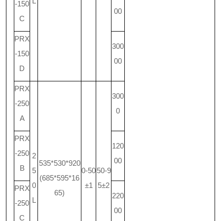
L
-150
00
C
PRX
300
-150
00
D
PRX
300
-250
0
A
PRX
120
-250
2
00
535*530*920
B
5
0-50
50-9
(685*595*16
0
±1
5±2
PRX
65)
220
L
-250
00
C